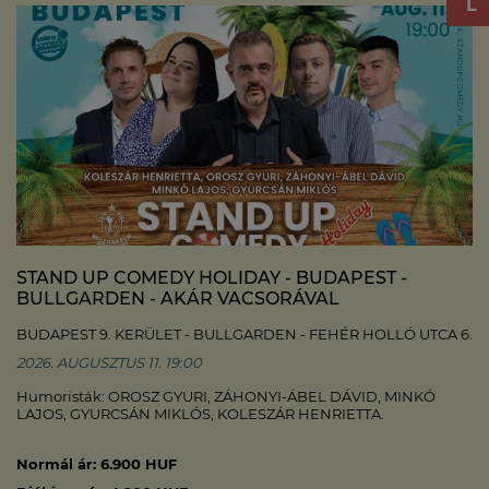
STAND UP COMEDY HOLIDAY - BUDAPEST -
BULLGARDEN - AKÁR VACSORÁVAL
BUDAPEST 9. KERÜLET - BULLGARDEN - FEHÉR HOLLÓ UTCA 6.
2026. AUGUSZTUS 11. 19:00
Humoristák: OROSZ GYURI, ZÁHONYI-ÁBEL DÁVID, MINKÓ
LAJOS, GYURCSÁN MIKLÓS, KOLESZÁR HENRIETTA.
Normál ár: 6.900 HUF