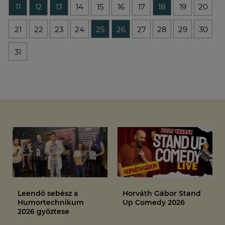
11
12
13
14
15
16
17
18
19
20
21
22
23
24
25
26
27
28
29
30
31
Leendő sebész a
Horváth Gábor Stand
Humortechnikum
Up Comedy 2026
2026 győztese