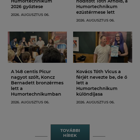
Humortechnikum
hódított Tóth Arnold, a
2026 győztese
Humortechnikum
ezüstérmese lett
2026. AUGUSZTUS 06.
2026. AUGUSZTUS 06.
A 148 centis Picur
Kovács Tóth Vicus a
nagyot szólt, Koncz
férjét nevezte be, de ő
Bernadett bronzérmes
lett a
lett a
Humortechnikum
Humortechnikumban
különdíjasa
2026. AUGUSZTUS 06.
2026. AUGUSZTUS 06.
TOVÁBBI
HÍREK