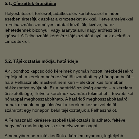
5.1.
Címzettek értesítése
Helyesbítésről, törlésről, adatkezelés-korlátozásról minden
esetben értesítjük azokat a címzetteket akikkel, illetve amelyekkel
a Felhasználó személyes adatait közöltük, kivéve, ha ez
lehetetlennek bizonyul, vagy aránytalanul nagy erőfeszítést
igényel. A Felhasználó kérésére tájékoztatást nyújtunk ezekről a
címzettekről.
5.2.
Tájékoztatás módja, határideje
A 4. ponthoz kapcsolódó kérelmek nyomán hozott intézkedésekről
legfeljebb a kérelem beérkezésétől számított egy hónapon belül –
ha a Felhasználó másként nem kéri – elektronikus formában
tájékoztatást nyújtunk. Ez a határidő szükség esetén – a kérelem
összetettsége, illetve a kérelmek számára tekintettel – további két
hónappal meghosszabbítható. A határidő meghosszabbításáról
annak okainak megjelölésével a kérelem kézhezvételétől
számított egy hónapon belül tájékoztatjuk a Felhasználót.
A Felhasználó kérésére szóbeli tájékoztatás is adható, feltéve,
hogy más módon igazolja személyazonosságát.
Amennyiben nem intézkedünk a kérelem nyomán, legfeljebb