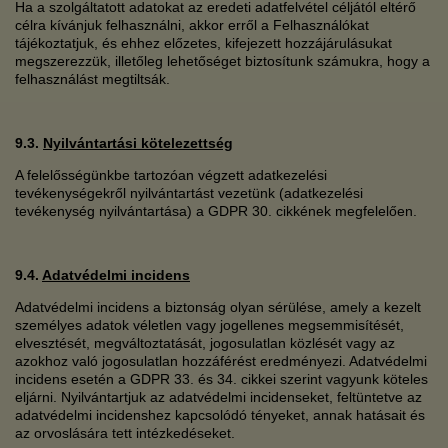
Ha a szolgáltatott adatokat az eredeti adatfelvétel céljától eltérő
célra kívánjuk felhasználni, akkor erről a Felhasználókat
tájékoztatjuk, és ehhez előzetes, kifejezett hozzájárulásukat
megszerezzük, illetőleg lehetőséget biztosítunk számukra, hogy a
felhasználást megtiltsák.
9.3.
Nyilvántartási kötelezettség
A felelősségünkbe tartozóan végzett adatkezelési
tevékenységekről nyilvántartást vezetünk (adatkezelési
tevékenység nyilvántartása) a GDPR 30. cikkének megfelelően.
9.4.
Adatvédelmi incidens
Adatvédelmi incidens a biztonság olyan sérülése, amely a kezelt
személyes adatok véletlen vagy jogellenes megsemmisítését,
elvesztését, megváltoztatását, jogosulatlan közlését vagy az
azokhoz való jogosulatlan hozzáférést eredményezi. Adatvédelmi
incidens esetén a GDPR 33. és 34. cikkei szerint vagyunk köteles
eljárni. Nyilvántartjuk az adatvédelmi incidenseket, feltüntetve az
adatvédelmi incidenshez kapcsolódó tényeket, annak hatásait és
az orvoslására tett intézkedéseket.