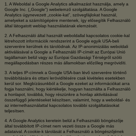
1. A Weboldal a Google Analytics alkalmazást használja, amely a
Google Inc. („Google”) webelemző szolgáltatása. A Google
Analytics úgynevezett „cookie-kat”, szövegfájlokat használ,
amelyeket a számítógépére mentenek, így elősegítik Felhasználó
által látogatott weblap használatának elemzését.
2. A Felhasználó által használt weboldallal kapcsolatos cookie-kal
létrehozott információk rendszerint a Google egyik USA-beli
szerverére kerülnek és tárolódnak. Az IP-anonimizálás weboldali
aktiválásával a Google a Felhasználó IP-címét az Európai Unió
tagállamain belül vagy az Európai Gazdasági Térségről szóló
megállapodásban részes más államokban előzőleg megrövidíti.
3. A teljes IP-címnek a Google USA-ban lévő szerverére történő
továbbítására és ottani lerövidítésére csak kivételes esetekben
kerül sor. Megbízásunkból a Google ezeket az információkat arra
fogja használni, hogy kiértékelje, hogyan használta a Felhasználó
a honlapot, továbbá, hogy részünkre a honlap aktivitásával
összefüggő jelentéseket készítsen, valamint, hogy a weboldal- és
az internethasználattal kapcsolatos további szolgáltatásokat
teljesítsen.
4. A Google Analytics keretein belül a Felhasználó böngészője
által továbbított IP-címet nem vezeti össze a Google más
adataival. A cookie-k tárolását a Felhasználó a böngészőjének