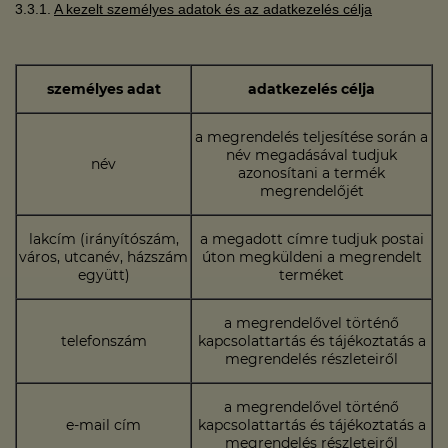
3.3.1.
A kezelt személyes adatok és az adatkezelés célja
személyes adat
adatkezelés célja
a megrendelés teljesítése során a
név megadásával tudjuk
név
azonosítani a termék
megrendelőjét
lakcím (irányítószám,
a megadott címre tudjuk postai
város, utcanév, házszám
úton megküldeni a megrendelt
együtt)
terméket
a megrendelővel történő
telefonszám
kapcsolattartás és tájékoztatás a
megrendelés részleteiről
a megrendelővel történő
e-mail cím
kapcsolattartás és tájékoztatás a
megrendelés részleteiről