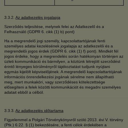
3.3.2.
Az adatkezelés jogalapja
Szerződés teljesítése, melynek felei az Adatkezelő és a
Felhasználó (GDPR 6. cikk (1) b) pont)
Ha a megrendelő jogi személy, kapcsolattartójának fenti
személyes adatai kezelésének jogalapja az adatkezelői és a
megrendelői jogos érdek (GDPR 6. cikk (1) f) pont). Mindkét fél
jogos érdeke, hogy a megrendelés során hatékonyan történjen az
üzleti kommunikáció és bármilyen, a köztünk létrejött szerződést
érintő lényeges körülményről tájékoztatást tudjunk nyújtani
egymás kijelölt képviselőjének. A megrendelő kapcsolattartójának
információs önrendelkezési jogának sérelme nem állapítható
meg, mert munkaköri, vagy szerződéses kötelezettsége
elősegíteni a felek közötti kommunikációt és megadni személyes
adatait ebből a célból.
3.3.3.
Az adatkezelés időtartama
Figyelemmel a Polgári Törvénykönyvről szóló 2013. évi V. törvény
(Ptk.) 6:22. § (1) bekezdésére, a fenti célok érdekében a