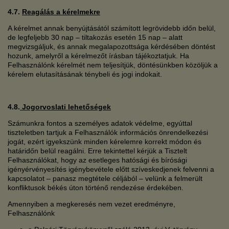
4.7.
Reagálás a kérelmekre
A kérelmet annak benyújtásától számított legrövidebb időn belül,
de legfeljebb 30 nap – tiltakozás esetén 15 nap – alatt
megvizsgáljuk, és annak megalapozottsága kérdésében döntést
hozunk, amelyről a kérelmezőt írásban tájékoztatjuk. Ha
Felhasználónk kérelmét nem teljesítjük, döntésünkben közöljük a
kérelem elutasításának ténybeli és jogi indokait.
4.8.
Jogorvoslati lehetőségek
Számunkra fontos a személyes adatok védelme, egyúttal
tiszteletben tartjuk a Felhasználók információs önrendelkezési
jogát, ezért igyekszünk minden kérelemre korrekt módon és
határidőn belül reagálni. Erre tekintettel kérjük a Tisztelt
Felhasználókat, hogy az esetleges hatósági és bírósági
igényérvényesítés igénybevétele előtt szíveskedjenek felvenni a
kapcsolatot – panasz megtétele céljából – velünk a felmerült
konfliktusok békés úton történő rendezése érdekében.
Amennyiben a megkeresés nem vezet eredményre,
Felhasználónk