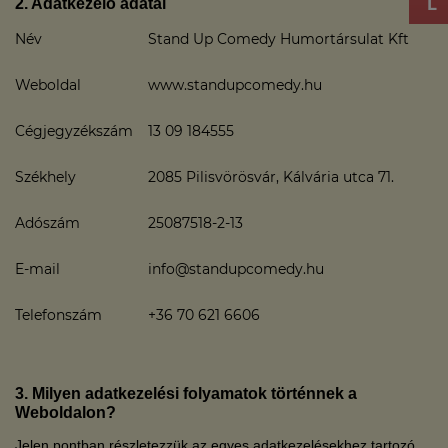
2. Adatkezelő adatai
Név
Stand Up Comedy Humortársulat Kft
Weboldal
www.standupcomedy.hu
Cégjegyzékszám
13 09 184555
Székhely
2085 Pilisvörösvár, Kálvária utca 71.
Adószám
25087518-2-13
E-mail
info@standupcomedy.hu
Telefonszám
+36 70 621 6606
3. Milyen adatkezelési folyamatok történnek a
Weboldalon?
Jelen pontban részletezzük az egyes adatkezelésekhez tartozó