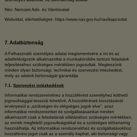
Név: Nemzeti Adó- és Vámhivatal
Weboldal, elérhetőségek: https://www.nav.gov.hu/nav/kapcsolat
7. Adatbiztonság
A Felhasználó személyes adatai megismerésére a mi és az
adatfeldolgozók alkalmazottai a munkakörükbe tartozó feladatok
teljesítéséhez szükséges mértékben jogosultak. Megteszünk
minden olyan biztonsági, technikai és szervezési intézkedést,
mely az adatok biztonságát garantálja.
7.1.
Szervezési intézkedések
Informatikai rendszereinkhez a hozzáférést személyhez köthető
jogosultsággal tesszük lehetővé. A hozzáférések kiosztásánál
érvényesül a „szükséges és elégséges jogok elve”, azaz
informatikai rendszereinket és szolgáltatásainkat minden
alkalmazott csak a feladatának ellátásához szükséges mértékben,
az ennek megfelelő jogosultságokkal és a szükséges időtartamig
használhatja. Az informatikai rendszerekhez és szolgáltatásokhoz
hozzáférési jogot csak az a személy kaphat, aki biztonsági vagy