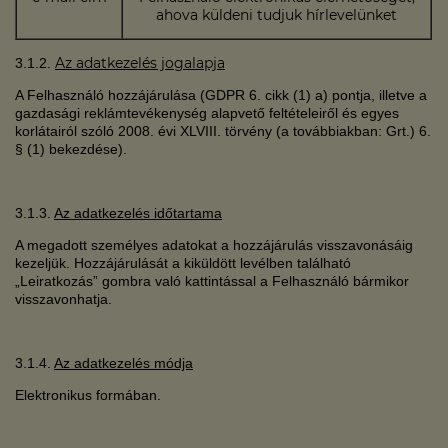
ahova küldeni tudjuk hírlevelünket
Az adatkezelés jogalapja
3.1.2.
A Felhasználó hozzájárulása (GDPR 6. cikk (1) a) pontja, illetve a
gazdasági reklámtevékenység alapvető feltételeiről és egyes
korlátairól szóló 2008. évi XLVIII. törvény (a továbbiakban: Grt.) 6.
§ (1) bekezdése).
3.1.3.
Az adatkezelés időtartama
A megadott személyes adatokat a hozzájárulás visszavonásáig
kezeljük. Hozzájárulását a kiküldött levélben található
„Leiratkozás” gombra való kattintással a Felhasználó bármikor
visszavonhatja.
3.1.4.
Az adatkezelés módja
Elektronikus formában.