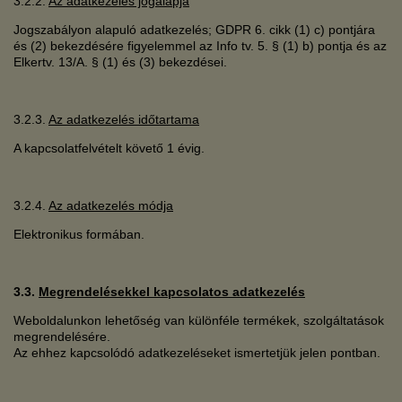
3.2.2.
Az adatkezelés jogalapja
Jogszabályon alapuló adatkezelés; GDPR 6. cikk (1) c) pontjára
és (2) bekezdésére figyelemmel az Info tv. 5. § (1) b) pontja és az
Elkertv. 13/A. § (1) és (3) bekezdései.
3.2.3.
Az adatkezelés időtartama
A kapcsolatfelvételt követő 1 évig.
3.2.4.
Az adatkezelés módja
Elektronikus formában.
3.3.
Megrendelésekkel kapcsolatos adatkezelés
Weboldalunkon lehetőség van különféle termékek, szolgáltatások
megrendelésére.
Az ehhez kapcsolódó adatkezeléseket ismertetjük jelen pontban.