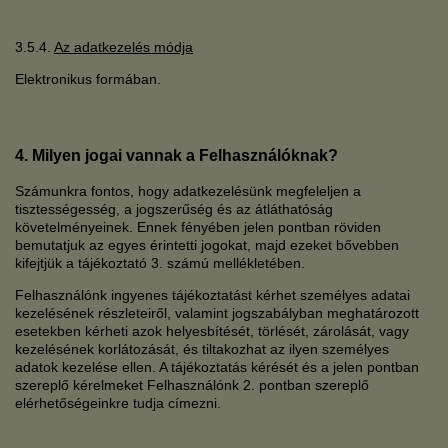
3.5.4.
Az adatkezelés módja
Elektronikus formában.
4. Milyen jogai vannak a Felhasználóknak?
Számunkra fontos, hogy adatkezelésünk megfeleljen a
tisztességesség, a jogszerűség és az átláthatóság
követelményeinek. Ennek fényében jelen pontban röviden
bemutatjuk az egyes érintetti jogokat, majd ezeket bővebben
kifejtjük a tájékoztató 3. számú mellékletében.
Felhasználónk ingyenes tájékoztatást kérhet személyes adatai
kezelésének részleteiről, valamint jogszabályban meghatározott
esetekben kérheti azok helyesbítését, törlését, zárolását, vagy
kezelésének korlátozását, és tiltakozhat az ilyen személyes
adatok kezelése ellen. A tájékoztatás kérését és a jelen pontban
szereplő kérelmeket Felhasználónk 2. pontban szereplő
elérhetőségeinkre tudja címezni.