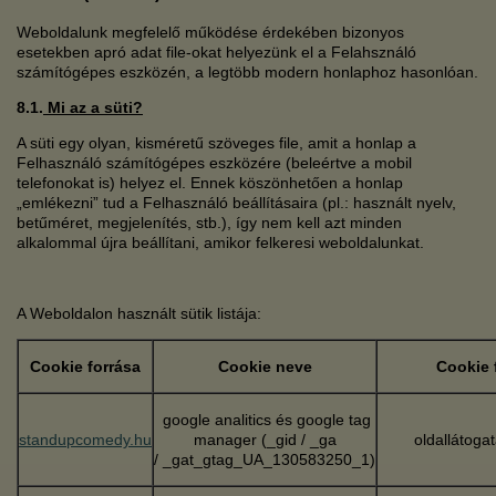
Weboldalunk megfelelő működése érdekében bizonyos
esetekben apró adat file-okat helyezünk el a Felahsználó
számítógépes eszközén, a legtöbb modern honlaphoz hasonlóan.
8.1.
Mi az a süti?
A süti egy olyan, kisméretű szöveges file, amit a honlap a
Felhasználó számítógépes eszközére (beleértve a mobil
telefonokat is) helyez el. Ennek köszönhetően a honlap
„emlékezni” tud a Felhasználó beállításaira (pl.: használt nyelv,
betűméret, megjelenítés, stb.), így nem kell azt minden
alkalommal újra beállítani, amikor felkeresi weboldalunkat.
A Weboldalon használt sütik listája:
Cookie forrása
Cookie neve
Cookie 
google analitics és google tag
standupcomedy.hu
manager (_gid / _ga
oldallátog
/ _gat_gtag_UA_130583250_1)