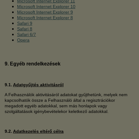
Microsoft Internet Explorer 11
Microsoft Internet Explorer 10
Microsoft Internet Explorer 9
Microsoft Internet Explorer 8
Safari 9
Safari 8
Safari 6/7
Opera
9. Egyéb rendelkezések
9.1.
Adatgyűjtés aktivitásról
A Felhasználók aktivitásáról adatokat gyűjthetünk, melyek nem
kapcsolhatók össze a Felhasználó által a regisztrációkor
megadott egyéb adatokkal, sem más honlapok vagy
szolgáltatások igénybevételekor keletkező adatokkal.
9.2.
Adatkezelés eltérő célra