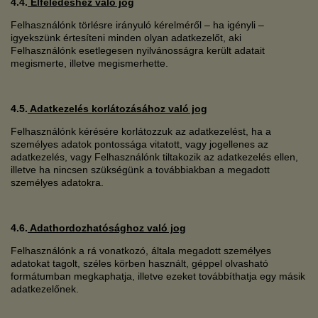
4.4.
Elfeledéshez való jog
Felhasználónk törlésre irányuló kérelméről – ha igényli –
igyekszünk értesíteni minden olyan adatkezelőt, aki
Felhasználónk esetlegesen nyilvánosságra került adatait
megismerte, illetve megismerhette.
4.5.
Adatkezelés korlátozásához való jog
Felhasználónk kérésére korlátozzuk az adatkezelést, ha a
személyes adatok pontossága vitatott, vagy jogellenes az
adatkezelés, vagy Felhasználónk tiltakozik az adatkezelés ellen,
illetve ha nincsen szükségünk a továbbiakban a megadott
személyes adatokra.
4.6.
Adathordozhatósághoz való jog
Felhasználónk a rá vonatkozó, általa megadott személyes
adatokat tagolt, széles körben használt, géppel olvasható
formátumban megkaphatja, illetve ezeket továbbíthatja egy másik
adatkezelőnek.