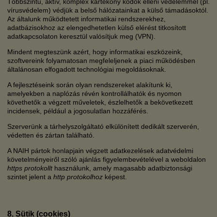
Többszintű, aktív, komplex kártékony kódok elleni védelemmel (pl.
vírusvédelem) védjük a belső hálózatainkat a külső támadásoktól.
Az általunk működtetett informatikai rendszerekhez,
adatbázisokhoz az elengedhetetlen külső elérést titkosított
adatkapcsolaton keresztül valósítjuk meg (VPN).
Mindent megteszünk azért, hogy informatikai eszközeink,
szoftvereink folyamatosan megfeleljenek a piaci működésben
általánosan elfogadott technológiai megoldásoknak.
A fejlesztéseink során olyan rendszereket alakítunk ki,
amelyekben a naplózás révén kontrollálhatók és nyomon
követhetők a végzett műveletek, észlelhetők a bekövetkezett
incidensek, például a jogosulatlan hozzáférés.
Szerverünk a tárhelyszolgáltató elkülönített dedikált szerverén,
védetten és zártan található.
A NAIH pártok honlapjain végzett adatkezelések adatvédelmi
követelményeiről szóló ajánlás figyelembevételével a weboldalon
https protokollt
használunk, amely magasabb adatbiztonsági
szintet jelent a
http protokolhoz
képest.
8. Sütik (cookies)