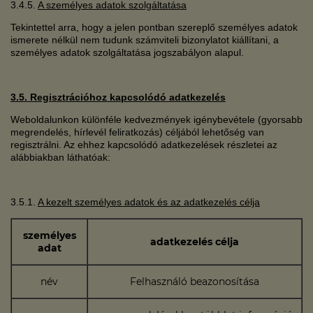
3.4.5.
A személyes adatok szolgáltatása
Tekintettel arra, hogy a jelen pontban szereplő személyes adatok
ismerete nélkül nem tudunk számviteli bizonylatot kiállítani, a
személyes adatok szolgáltatása jogszabályon alapul.
3.5. Regisztrációhoz kapcsolódó adatkezelés
Weboldalunkon különféle kedvezmények igénybevétele (gyorsabb
megrendelés, hírlevél feliratkozás) céljából lehetőség van
regisztrálni. Az ehhez kapcsolódó adatkezelések részletei az
alábbiakban láthatóak:
3.5.1.
A kezelt személyes adatok és az adatkezelés célja
személyes
adatkezelés célja
adat
név
Felhasználó beazonosítása