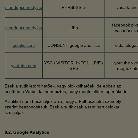
standupcomedy.hu
PHPSESSID
vásárlásho
facebook pix
standupcomedy.hu
_fbp
vásárlások 
gstatic.com
CONSENT google analitics
oldallátog
YSC / VISITOR_INFO1_LIVE /
youtube vid
youtube.com
GPS
megtekint
Ezek a sütik letörölhetőek, vagy blokkolhatóak, de ebben az
esetben a Weboldal nem biztos, hogy megfelelően fog működni.
A sütiket nem használjuk arra, hogy a Felhasználót személy
szerint beazonosítsuk. Ezek a sütik csak a fent leírt célokat
szolgálják.
8.2. Google Analytics