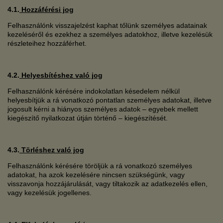
4.1.
Hozzáférési jog
Felhasználónk visszajelzést kaphat tőlünk személyes adatainak
kezeléséről és ezekhez a személyes adatokhoz, illetve kezelésük
részleteihez hozzáférhet.
4.2.
Helyesbítéshez való jog
Felhasználónk kérésére indokolatlan késedelem nélkül
helyesbítjük a rá vonatkozó pontatlan személyes adatokat, illetve
jogosult kérni a hiányos személyes adatok – egyebek mellett
kiegészítő nyilatkozat útján történő – kiegészítését.
4.3.
Törléshez való jog
Felhasználónk kérésére töröljük a rá vonatkozó személyes
adatokat, ha azok kezelésére nincsen szükségünk, vagy
visszavonja hozzájárulását, vagy tiltakozik az adatkezelés ellen,
vagy kezelésük jogellenes.