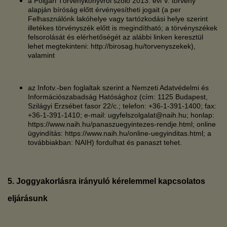
a Polgári Törvénykönyvről szóló 2013. évi V. törvény
alapján bíróság előtt érvényesítheti jogait (a per
Felhasználónk lakóhelye vagy tartózkodási helye szerint
illetékes törvényszék előtt is megindítható; a törvényszékek
felsorolását és elérhetőségét az alábbi linken keresztül
lehet megtekinteni: http://birosag.hu/torvenyszekek),
valamint
az Infotv.-ben foglaltak szerint a Nemzeti Adatvédelmi és
Információszabadság Hatósághoz (cím: 1125 Budapest,
Szilágyi Erzsébet fasor 22/c.; telefon: +36-1-391-1400; fax:
+36-1-391-1410; e-mail: ugyfelszolgalat@naih.hu; honlap:
https://www.naih.hu/panaszuegyintezes-rendje.html; online
ügyindítás: https://www.naih.hu/online-uegyinditas.html; a
továbbiakban: NAIH) fordulhat és panaszt tehet.
5. Joggyakorlásra irányuló kérelemmel kapcsolatos
eljárásunk