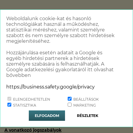
9.5.
Módosítás
Weboldalunk cookie-kat és hasonló
technológiákat használ a működéshez,
Bármikor jogosultak vagyunk jelen Tájékoztatót egyoldalúan
módosítani.
statisztikai méréshez, valamint személyre
szabott és nem személyre szabott hirdetések
megjelenítéséhez.
Hatályos: 2020 - jelenleg
Hozzájárulása esetén adatait a Google és
egyéb hirdetési partnerek a hirdetések
személyre szabására is felhasználhatják. A
Stand Up Comedy Humortársulat Kft.
Google adatkezelési gyakorlatáról itt olvashat
Adatkezelő
bővebben
https://business.safety.google/privacy
ELENGEDHETETLEN
BEÁLLÍTÁSOK
STATISZTIKA
MARKETING
ELFOGADOM
RÉSZLETEK
1. számú melléklet
A vonatkozó jogszabályok