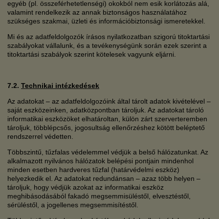
egyéb (pl. összeférhetetlenségi) okokból nem esik korlátozás alá,
valamint rendelkezik az annak biztonságos használatához
szükséges szakmai, üzleti és információbiztonsági ismeretekkel.
Mi és az adatfeldolgozók írásos nyilatkozatban szigorú titoktartási
szabályokat vállalunk, és a tevékenységünk során ezek szerint a
titoktartási szabályok szerint kötelesek vagyunk eljárni.
7.2.
Technikai intézkedések
Az adatokat – az adatfeldolgozóink által tárolt adatok kivételével –
saját eszközeinken, adatközpontban tároljuk. Az adatokat tároló
informatikai eszközöket elhatároltan, külön zárt szerverteremben
tároljuk, többlépcsős, jogosultság ellenőrzéshez kötött beléptető
rendszerrel védetten.
Többszintű, tűzfalas védelemmel védjük a belső hálózatunkat. Az
alkalmazott nyilvános hálózatok belépési pontjain mindenhol
minden esetben hardveres tűzfal (határvédelmi eszköz)
helyezkedik el. Az adatokat redundánsan – azaz több helyen –
tároljuk, hogy védjük azokat az informatikai eszköz
meghibásodásából fakadó megsemmisüléstől, elvesztéstől,
sérüléstől, a jogellenes megsemmisítéstől.