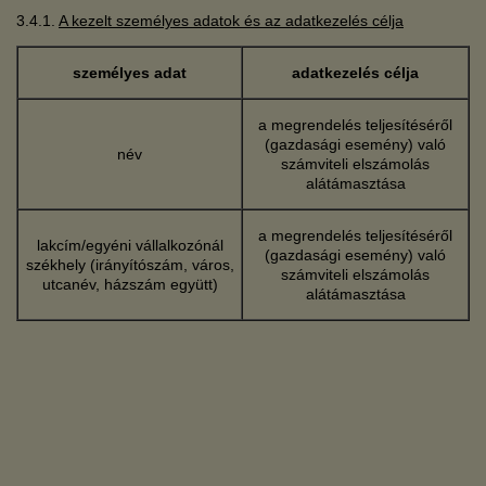
3.4.1.
A kezelt személyes adatok és az adatkezelés célja
személyes adat
adatkezelés célja
a megrendelés teljesítéséről
(gazdasági esemény) való
név
számviteli elszámolás
alátámasztása
a megrendelés teljesítéséről
lakcím/egyéni vállalkozónál
(gazdasági esemény) való
székhely (irányítószám, város,
számviteli elszámolás
utcanév, házszám együtt)
alátámasztása