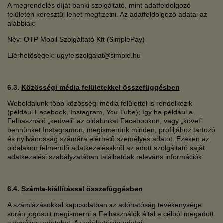
A megrendelés díját banki szolgáltató, mint adatfeldolgozó
felületén keresztül lehet megfizetni. Az adatfeldolgozó adatai az
alábbiak:
Név: OTP Mobil Szolgáltató Kft (SimplePay)
Elérhetőségek: ugyfelszolgalat@simple.hu
6.3.
Közösségi média felületekkel összefüggésben
Weboldalunk több közösségi média felülettel is rendelkezik
(például Facebook, Instagram, You Tube); így ha például a
Felhasználó „kedveli” az oldalunkat Facebookon, vagy „követ”
bennünket Instagramon, megismerünk minden, profiljához tartozó
és nyilvánosság számára elérhető személyes adatot. Ezeken az
oldalakon felmerülő adatkezelésekről az adott szolgáltató saját
adatkezelési szabályzatában találhatóak releváns információk.
6.4.
Számla-kiállítással összefüggésben
A számlázásokkal kapcsolatban az adóhatóság tevékenysége
során jogosult megismerni a Felhasználók által e célból megadott
személyes adatokat. Az adóhatóság adatai: