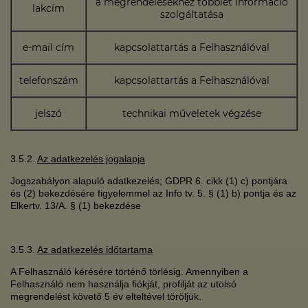
a megrendelésekhez többlet információ
lakcím
szolgáltatása
e-mail cím
kapcsolattartás a Felhasználóval
telefonszám
kapcsolattartás a Felhasználóval
jelszó
technikai műveletek végzése
3.5.2.
Az adatkezelés jogalapja
Jogszabályon alapuló adatkezelés; GDPR 6. cikk (1) c) pontjára
és (2) bekezdésére figyelemmel az Info tv. 5. § (1) b) pontja és az
Elkertv. 13/A. § (1) bekezdése
3.5.3.
Az adatkezelés időtartama
A Felhasználó kérésére történő törlésig. Amennyiben a
Felhasználó nem használja fiókját, profilját az utolsó
megrendelést követő 5 év elteltével töröljük.