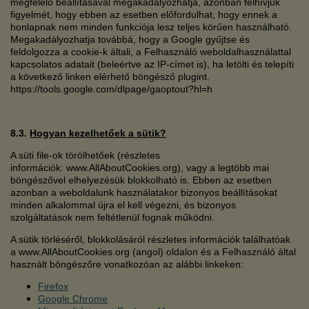
megfelelő beállításával megakadályozhatja, azonban felhívjuk
figyelmét, hogy ebben az esetben előfordulhat, hogy ennek a
honlapnak nem minden funkciója lesz teljes körűen használható.
Megakadályozhatja továbbá, hogy a Google gyűjtse és
feldolgozza a cookie-k általi, a Felhasználó weboldalhasználattal
kapcsolatos adatait (beleértve az IP-címet is), ha letölti és telepíti
a következő linken elérhető böngésző plugint.
https://tools.google.com/dlpage/gaoptout?hl=h
8.3.
Hogyan kezelhetőek a sütik?
A süti file-ok törölhetőek (részletes
információk: www.AllAboutCookies.org), vagy a legtöbb mai
böngészővel elhelyezésük blokkolható is. Ebben az esetben
azonban a weboldalunk használatakor bizonyos beállításokat
minden alkalommal újra el kell végezni, és bizonyos
szolgáltatások nem feltétlenül fognak működni.
A sütik törléséről, blokkolásáról részletes információk találhatóak
a www.AllAboutCookies.org (angol) oldalon és a Felhasználó által
használt böngészőre vonatkozóan az alábbi linkeken:
Firefox
Google Chrome