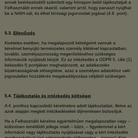
annak beérkezésétől számított egy hónapon belül tájékoztatjuk a
Felhasználót ennek okairól, valamint arról, hogy panaszt nyújthat
be a NAIH-nál, és élhet bírósági jogorvoslati jogával (4.8. pont).
5.3.
Ellenőrzés
Kivételes esetben, ha megalapozott kétségeink vannak a
kérelmet benyújtó természetes személy kilétével kapcsolatban,
további, személyazonosság megerősítéséhez szükséges
információk nyújtását kérjük. Ez az intézkedés a GDPR 5. cikk (1)
bekezdés f) pontjában meghatározott, az adatkezelés
bizalmasságának elősegítése, azaz a személyes adatokhoz való
jogosulatlan hozzáférés megakadályozása céljából szükséges.
5.4.
Tájékoztatás és intézkedés költségei
A 4. ponthoz kapcsolódó kérelmekre adott tájékoztatást, illetve az
azok alapján megtett intézkedéseket díjmentesen biztosítjuk.
Ha a Felhasználó kérelme egyértelműen megalapozatlan vagy –
különösen ismétlődő jellege miatt – túlzó, – figyelemmel a kért
információ vagy tájékoztatás nyújtásával vagy a kért intézkedés
meghozatalával járó adminisztratív költségekre – ésszerű díjat