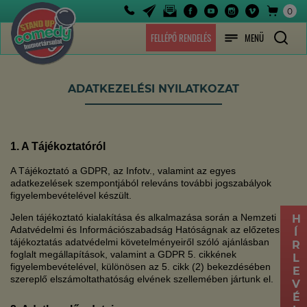
0
FELLÉPŐ RENDELÉS
MENÜ
ADATKEZELÉSI NYILATKOZAT
1. A Tájékoztatóról
A Tájékoztató a GDPR, az Infotv., valamint az egyes
adatkezelések szempontjából releváns további jogszabályok
figyelembevételével készült.
Jelen tájékoztató kialakítása és alkalmazása során a Nemzeti
HÍRLEVÉL
Adatvédelmi és Információszabadság Hatóságnak az előzetes
tájékoztatás adatvédelmi követelményeiről szóló ajánlásban
foglalt megállapítások, valamint a GDPR 5. cikkének
figyelembevételével, különösen az 5. cikk (2) bekezdésében
szereplő elszámoltathatóság elvének szellemében jártunk el.