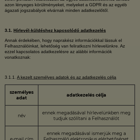
azon lényeges körülményeket, melyeket a GDPR és az egyéb
ágazati jogszabályok elvárnak minden adatkezelőtől.
3.1.
Hírlevél-küldéshez kapcsolódó adatkezelés
Annak érdekében, hogy naprakész információkkal lássuk el
Felhasználóinkat, lehetőség van feliratkozni hírlevelünkre. Az
ezzel kapcsolatos adatkezelésre az alábbi információk
vonatkoznak:
3.1.1.
A kezelt személyes adatok és az adatkezelés célja
személyes
adatkezelés célja
adat
ennek megadásával hírlevelünkben meg
név
tudjuk szólítani a Felhasználót
ennek megadásával ismerjük meg a
e-mail cím
Felhasználó elektronikus elérhetőséget,