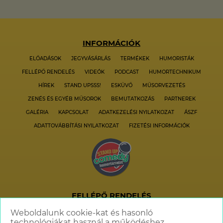
INFORMÁCIÓK
ELŐADÁSOK
JEGYVÁSÁRLÁS
TERMÉKEK
HUMORISTÁK
FELLÉPŐ RENDELÉS
VIDEÓK
PODCAST
HUMORTECHNIKUM
HÍREK
STAND UPSSS!
ESKÜVŐ
MŰSORVEZETÉS
ZENÉS ÉS EGYÉB MŰSOROK
BEMUTATKOZÁS
PARTNEREK
GALÉRIA
KAPCSOLAT
ADATKEZELÉSI NYILATKOZAT
ÁSZF
ADATTOVÁBBÍTÁSI NYILATKOZAT
FIZETÉSI INFORMÁCIÓK
FELLÉPŐ RENDELÉS
+36 70 621 6606
Weboldalunk cookie-kat és hasonló
technológiákat használ a működéshez,