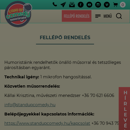
0
FELLÉPŐ RENDELÉS
MENÜ
FELLÉPŐ RENDELÉS
Humoristáink rendelhetők önálló műsorral és tetszőleges
párosításban egyaránt.
Technikai igény:
1 mikrofon hangosítással.
Közvetlen műsorrendelés:
HÍRLEVÉL
Kállai Krisztina, művészeti menedzser +36 70 621 6606
info@standupcomedy.hu
Belépőjegyekkel kapcsolatos információk:
https://www.standupcomedy.hu/kapcsolat
+36 70 943 7585