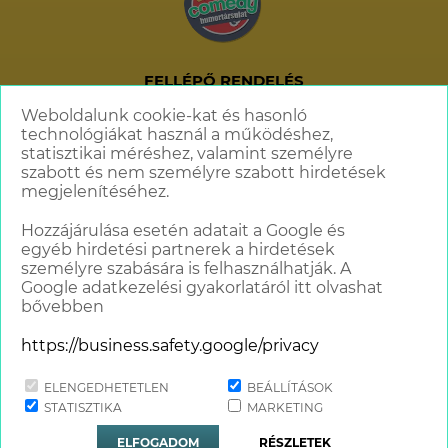
FELLÉPŐ RENDELÉS
+36 70 621 6606
Weboldalunk cookie-kat és hasonló
technológiákat használ a működéshez,
info@standupcomedy.hu
statisztikai méréshez, valamint személyre
szabott és nem személyre szabott hirdetések
megjelenítéséhez.
Hozzájárulása esetén adatait a Google és
egyéb hirdetési partnerek a hirdetések
személyre szabására is felhasználhatják. A
Google adatkezelési gyakorlatáról itt olvashat
bővebben
https://business.safety.google/privacy
ELENGEDHETETLEN
BEÁLLÍTÁSOK
Minden jog fenntartva © 2018 - 2026
STATISZTIKA
MARKETING
Stand Up Comedy Humortársulat
ELFOGADOM
RÉSZLETEK
Website & Design by
TGweb.hu