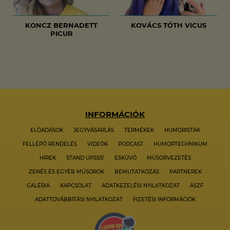
KONCZ BERNADETT
KOVÁCS TÓTH VICUS
PICUR
INFORMÁCIÓK
ELŐADÁSOK
JEGYVÁSÁRLÁS
TERMÉKEK
HUMORISTÁK
FELLÉPŐ RENDELÉS
VIDEÓK
PODCAST
HUMORTECHNIKUM
HÍREK
STAND UPSSS!
ESKÜVŐ
MŰSORVEZETÉS
ZENÉS ÉS EGYÉB MŰSOROK
BEMUTATKOZÁS
PARTNEREK
GALÉRIA
KAPCSOLAT
ADATKEZELÉSI NYILATKOZAT
ÁSZF
ADATTOVÁBBÍTÁSI NYILATKOZAT
FIZETÉSI INFORMÁCIÓK