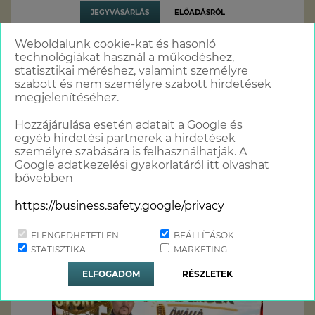
JEGYVÁSÁRLÁS
ELŐADÁSRÓL
Weboldalunk cookie-kat és hasonló
technológiákat használ a működéshez,
statisztikai méréshez, valamint személyre
szabott és nem személyre szabott hirdetések
megjelenítéséhez.
Hozzájárulása esetén adatait a Google és
OROSZ GYURI: AZ 1000 ÉVES EMBER - ÖNÁLLÓ EST - DEBRECEN
egyéb hirdetési partnerek a hirdetések
személyre szabására is felhasználhatják. A
IDŐPONT
: 2026. November 27. 19:00
Google adatkezelési gyakorlatáról itt olvashat
JEGYÁR
: 7.900 HUF
bővebben
DIÁKJEGY ÁR
: 5.900 HUF (A belépésnél diákigazolvány felmutatása
kötelező!)
https://business.safety.google/privacy
HELYSZÍN
: DEBRECEN - VOKE Egyetértés Művelődési Központja -
Faraktár u. 67.
ELENGEDHETETLEN
BEÁLLÍTÁSOK
HUMORISTÁK
: OROSZ GYURI, RUHA TOMI.
STATISZTIKA
MARKETING
JEGYVÁSÁRLÁS
ELŐADÁSRÓL
ELFOGADOM
RÉSZLETEK