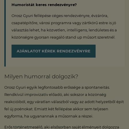
Humoristát keres rendezvényre?
Orosz Gyuri fellépése céges rendezvényre, évzáróra,
csapatépítőre, városi programra vagy zártkörű estre is jó
választás lehet, ha közvetlen, intelligens, lendületes és a
közönségre gyorsan reagáló stand up műsort szeretnél.
AJÁNLATOT KÉREK RENDEZVÉNYRE
Milyen humorral dolgozik?
Orosz Gyuri egyik legfontosabb erőssége a spontaneitás.
Rendkívül improvizatív előadó, aki sokszor a közönség
reakcióiból, egy váratlan válaszból vagy az adott helyzetből épít
fel új poénokat. Emiatt két fellépése akkor sem teljesen
egyforma, ha ugyanannak a műsornak a részei.
Erős történetmesélő, aki elsősorban saját élményeit dolgozza