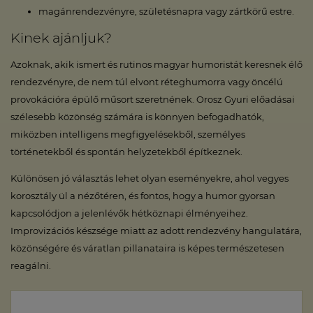
magánrendezvényre, születésnapra vagy zártkörű estre.
Kinek ajánljuk?
Azoknak, akik ismert és rutinos magyar humoristát keresnek élő
rendezvényre, de nem túl elvont réteghumorra vagy öncélú
provokációra épülő műsort szeretnének. Orosz Gyuri előadásai
szélesebb közönség számára is könnyen befogadhatók,
miközben intelligens megfigyelésekből, személyes
történetekből és spontán helyzetekből építkeznek.
Különösen jó választás lehet olyan eseményekre, ahol vegyes
korosztály ül a nézőtéren, és fontos, hogy a humor gyorsan
kapcsolódjon a jelenlévők hétköznapi élményeihez.
Improvizációs készsége miatt az adott rendezvény hangulatára,
közönségére és váratlan pillanataira is képes természetesen
reagálni.