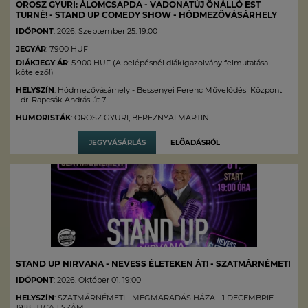
OROSZ GYURI: ÁLOMCSAPDA - VADONATÚJ ÖNÁLLÓ EST
TURNÉ! - STAND UP COMEDY SHOW - HÓDMEZŐVÁSÁRHELY
IDŐPONT
: 2026. Szeptember 25. 19:00
JEGYÁR
: 7.900 HUF
DIÁKJEGY ÁR
: 5.900 HUF (A belépésnél diákigazolvány felmutatása
kötelező!)
HELYSZÍN
: Hódmezővásárhely - Bessenyei Ferenc Művelődési Központ
- dr. Rapcsák András út 7.
HUMORISTÁK
: OROSZ GYURI, BEREZNYAI MARTIN.
JEGYVÁSÁRLÁS
ELŐADÁSRÓL
STAND UP NIRVANA - NEVESS ÉLETEKEN ÁT! - SZATMÁRNÉMETI
IDŐPONT
: 2026. Október 01. 19:00
HELYSZÍN
: SZATMÁRNÉMETI - MEGMARADÁS HÁZA - 1 DECEMBRIE
1918 UTCA 1 SZÁM