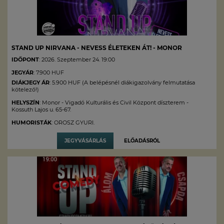
STAND UP NIRVANA - NEVESS ÉLETEKEN ÁT! - MONOR
IDŐPONT
: 2026. Szeptember 24. 19:00
JEGYÁR
: 7.900 HUF
DIÁKJEGY ÁR
: 5.900 HUF (A belépésnél diákigazolvány felmutatása
kötelező!)
HELYSZÍN
: Monor - Vigadó Kulturális és Civil Központ díszterem -
Kossuth Lajos u. 65-67.
HUMORISTÁK
: OROSZ GYURI.
JEGYVÁSÁRLÁS
ELŐADÁSRÓL