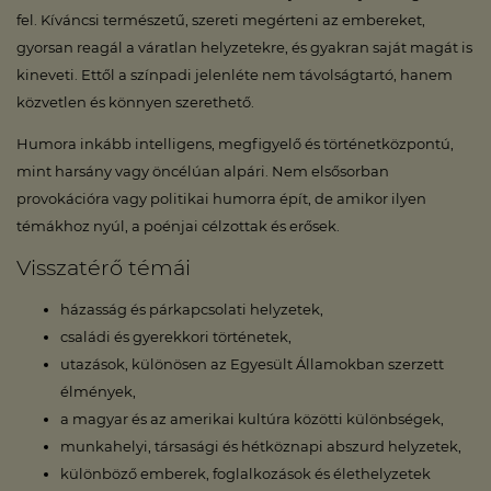
fel. Kíváncsi természetű, szereti megérteni az embereket,
gyorsan reagál a váratlan helyzetekre, és gyakran saját magát is
kineveti. Ettől a színpadi jelenléte nem távolságtartó, hanem
közvetlen és könnyen szerethető.
Humora inkább intelligens, megfigyelő és történetközpontú,
mint harsány vagy öncélúan alpári. Nem elsősorban
provokációra vagy politikai humorra épít, de amikor ilyen
témákhoz nyúl, a poénjai célzottak és erősek.
Visszatérő témái
házasság és párkapcsolati helyzetek,
családi és gyerekkori történetek,
utazások, különösen az Egyesült Államokban szerzett
élmények,
a magyar és az amerikai kultúra közötti különbségek,
munkahelyi, társasági és hétköznapi abszurd helyzetek,
különböző emberek, foglalkozások és élethelyzetek