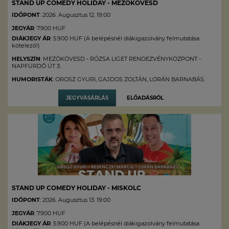
STAND UP COMEDY HOLIDAY - MEZŐKÖVESD
IDŐPONT
: 2026. Augusztus 12. 19:00
JEGYÁR
: 7.900 HUF
DIÁKJEGY ÁR
: 5.900 HUF (A belépésnél diákigazolvány felmutatása
kötelező!)
HELYSZÍN
: MEZŐKÖVESD - RÓZSA LIGET RENDEZVÉNYKÖZPONT -
NAPFÜRDŐ ÚT 3.
HUMORISTÁK
: OROSZ GYURI, GAJDOS ZOLTÁN, LORÁN BARNABÁS.
JEGYVÁSÁRLÁS
ELŐADÁSRÓL
STAND UP COMEDY HOLIDAY - MISKOLC
IDŐPONT
: 2026. Augusztus 13. 19:00
JEGYÁR
: 7.900 HUF
DIÁKJEGY ÁR
: 5.900 HUF (A belépésnél diákigazolvány felmutatása