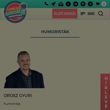
0
FELLÉPŐ RENDELÉS
MENÜ
HUMORISTÁK
HÍRLEVÉL
OROSZ GYURI
humorista