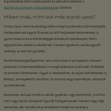
A podcastok bemutatkozását és aktuális adásait a
Stand Up Comedy podcastoldalán
találod.
Miben más, mint sok más stand-upos?
Orosz Gyuri nem kizárólag előre megírt poénokra támaszkodik.
Fellépéseinek egyik fő ereje az élő helyzetek felismerése, a
gyors reakció és a közönséggel kialakuló párbeszéd. Nem
egyszerűen előad a nézőknek, hanem gyakran velük együtt
alakítja az est hangulatát.
Kiváló beszélgetőpartner, ami nemcsak a színpadon, hanem
podcast-műsorvezetőként is meghatározza a stílusát. Érdeklik
az emberi történetek, figyel a részletekre, és olyan kérdéseket is
feltesz, amelyekből váratlan, humoros vagy személyes válaszok
születhetnek.
Közvetlen stílusa miatt a nézők gyakran úgy érezhetik, mintha
nem egy távoli színpadi figurát hallgatnának, hanem egy régi
ismerőst, aki rendkívül jó érzékkel meséli el azokat a