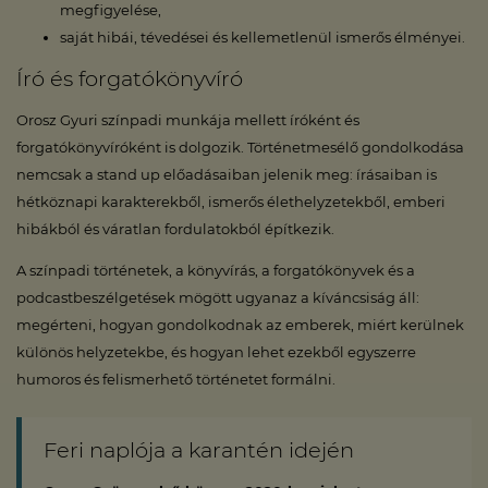
megfigyelése,
saját hibái, tévedései és kellemetlenül ismerős élményei.
Író és forgatókönyvíró
Orosz Gyuri színpadi munkája mellett íróként és
forgatókönyvíróként is dolgozik. Történetmesélő gondolkodása
nemcsak a stand up előadásaiban jelenik meg: írásaiban is
hétköznapi karakterekből, ismerős élethelyzetekből, emberi
hibákból és váratlan fordulatokból építkezik.
A színpadi történetek, a könyvírás, a forgatókönyvek és a
podcastbeszélgetések mögött ugyanaz a kíváncsiság áll:
megérteni, hogyan gondolkodnak az emberek, miért kerülnek
különös helyzetekbe, és hogyan lehet ezekből egyszerre
humoros és felismerhető történetet formálni.
Feri naplója a karantén idején