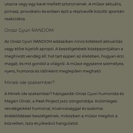
utazva vagy egy kávé mellett sztoriznának. A műsor aktuális,
pimasz, provokatív és erősen épít a résztvevők közötti spontán
reakciókra.
Orosz Gyuri RANDOM
Az Orosz Gyuri RANDOM adásaiban nincs kötelező aktualitás
vagy előre kijelölt apropó. A beszélgetések középpontjában a
meghívott vendég áll: hol tart éppen az életében, hogyan érzi
magát, és mit gondol a világról. A műsor egyszerre személyes,
nyers, humoros és időnként meglepően megható.
Minek ide szakember?
A Minek ide szakember? házigazdái Orosz Gyuri humorista és
Magán Olivér, a Peet Project jazz-zongoristája. Különleges
vendégeikkel humorral, kíváncsisággal és szakmai
érdeklődéssel beszélgetnek, miközben a műsor megőrzi a
közvetlen, laza és jókedvű hangulatot.