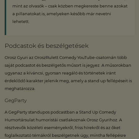
mint az olvasók – csak közben megkereste benne azokat
a pillanatokat is, amelyeken később már nevetni
lehetett.
Podcastok és beszélgetések
Orosz Gyuri az OroszRulett Comedy YouTube-csatornán több
saját podcastot és beszélgetős műsort is jegyez. A műsorokban
ugyanaz a kíváncsi, gyorsan reagáló és történetek iránt
érdeklődő karakter jelenik meg, amely a stand up fellépéseit is
meghatározza.
GegParty
A GegParty standupos podcastban a Stand Up Comedy
Humortársulat humoristái csatlakoznak Orosz Gyurihoz. A
résztvevők közéleti eseményekről, friss hírekről és az őket
foglalkoztató témákról beszélgetnek úgy, mintha fellépésre