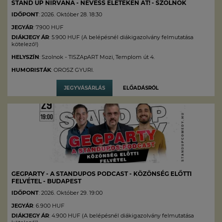
STAND UP NIRVANA - NEVESS ÉLETEKEN ÁT! - SZOLNOK
IDŐPONT
: 2026. Október 28. 18:30
JEGYÁR
: 7.900 HUF
DIÁKJEGY ÁR
: 5.900 HUF (A belépésnél diákigazolvány felmutatása
kötelező!)
HELYSZÍN
: Szolnok - TISZApART Mozi, Templom út 4.
HUMORISTÁK
: OROSZ GYURI.
JEGYVÁSÁRLÁS
ELŐADÁSRÓL
GEGPARTY - A STANDUPOS PODCAST - KÖZÖNSÉG ELŐTTI
FELVÉTEL - BUDAPEST
IDŐPONT
: 2026. Október 29. 19:00
JEGYÁR
: 6.900 HUF
DIÁKJEGY ÁR
: 4.900 HUF (A belépésnél diákigazolvány felmutatása