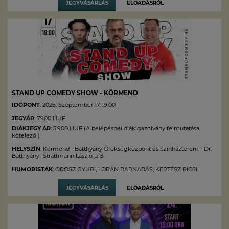
JEGYVÁSÁRLÁS
ELŐADÁSRÓL
STAND UP COMEDY SHOW - KÖRMEND
IDŐPONT
: 2026. Szeptember 17. 19:00
JEGYÁR
: 7.900 HUF
DIÁKJEGY ÁR
: 5.900 HUF (A belépésnél diákigazolvány felmutatása
kötelező!)
HELYSZÍN
: Körmend - Batthyány Örökségközpont és Színházterem - Dr.
Batthyány- Strattmann László u. 5.
HUMORISTÁK
: OROSZ GYURI, LORÁN BARNABÁS, KERTÉSZ RICSI.
JEGYVÁSÁRLÁS
ELŐADÁSRÓL