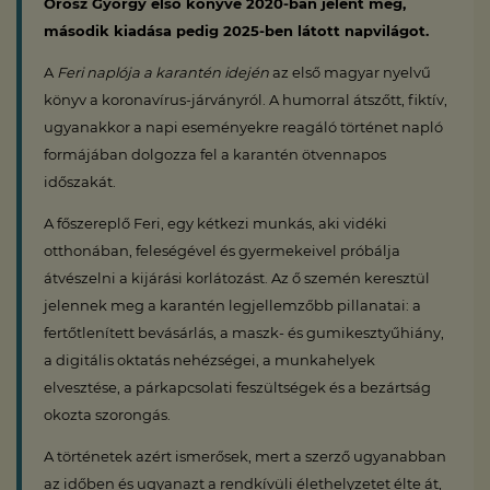
Orosz György első könyve 2020-ban jelent meg,
második kiadása pedig 2025-ben látott napvilágot.
A
Feri naplója a karantén idején
az első magyar nyelvű
könyv a koronavírus-járványról. A humorral átszőtt, fiktív,
ugyanakkor a napi eseményekre reagáló történet napló
formájában dolgozza fel a karantén ötvennapos
időszakát.
A főszereplő Feri, egy kétkezi munkás, aki vidéki
otthonában, feleségével és gyermekeivel próbálja
átvészelni a kijárási korlátozást. Az ő szemén keresztül
jelennek meg a karantén legjellemzőbb pillanatai: a
fertőtlenített bevásárlás, a maszk- és gumikesztyűhiány,
a digitális oktatás nehézségei, a munkahelyek
elvesztése, a párkapcsolati feszültségek és a bezártság
okozta szorongás.
A történetek azért ismerősek, mert a szerző ugyanabban
az időben és ugyanazt a rendkívüli élethelyzetet élte át,