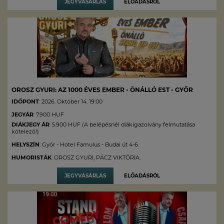
JEGYVÁSÁRLÁS
ELŐADÁSRÓL
OROSZ GYURI: AZ 1000 ÉVES EMBER - ÖNÁLLÓ EST - GYŐR
IDŐPONT
: 2026. Október 14. 19:00
JEGYÁR
: 7.900 HUF
DIÁKJEGY ÁR
: 5.900 HUF (A belépésnél diákigazolvány felmutatása
kötelező!)
HELYSZÍN
: Győr - Hotel Famulus - Budai út 4-6.
HUMORISTÁK
: OROSZ GYURI, PÁCZ VIKTÓRIA.
JEGYVÁSÁRLÁS
ELŐADÁSRÓL