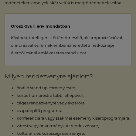
történeteket, amelyek akár velük is megtörténhettek volna.
Orosz Gyuri egy mondatban
Kíváncsi, intelligens történetmesélő, aki improvizációval,
öniróniával és remek emberismerettel a hétköznapi
életből csinál emlékezetes stand upot.
Milyen rendezvényre ajánlott?
önálló stand up comedy estre,
közös humorestre több fellépővel,
céges rendezvényre vagy évzáróra,
csapatépítő programra,
konferenciára vagy szakmai esemény kísérőprogramjára,
városi vagy önkormányzati rendezvényre,
kulturális és közösségi eseményre,