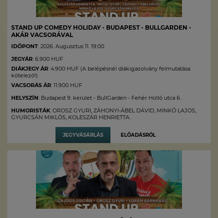
STAND UP COMEDY HOLIDAY - BUDAPEST - BULLGARDEN -
AKÁR VACSORÁVAL
IDŐPONT
: 2026. Augusztus 11. 19:00
JEGYÁR
: 6.900 HUF
DIÁKJEGY ÁR
: 4.900 HUF (A belépésnél diákigazolvány felmutatása
kötelező!)
VACSORÁS ÁR
: 11.900 HUF
HELYSZÍN
: Budapest 9. kerület - BullGarden - Fehér Holló utca 6.
HUMORISTÁK
: OROSZ GYURI, ZÁHONYI-ÁBEL DÁVID, MINKÓ LAJOS,
GYURCSÁN MIKLÓS, KOLESZÁR HENRIETTA.
JEGYVÁSÁRLÁS
ELŐADÁSRÓL