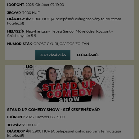
IDŐPONT
: 2026. Október 07. 19:00
JEGYÁR
: 7.900 HUF
DIÁKJEGY ÁR
: 5.900 HUF (A belépésnél diákigazolvány felmutatása
kötelező!)
HELYSZÍN
: Nagykanizsa - Hevesi Sándor Művelődési Központ -
Széchenyi tér 5-9.
HUMORISTÁK
: OROSZ GYURI, GAJDOS ZOLTÁN.
JEGYVÁSÁRLÁS
ELŐADÁSRÓL
STAND UP COMEDY SHOW - SZÉKESFEHÉRVÁR
IDŐPONT
: 2026. Október 08. 19:00
JEGYÁR
: 7.900 HUF
DIÁKJEGY ÁR
: 5.900 HUF (A belépésnél diákigazolvány felmutatása
kötelező!)