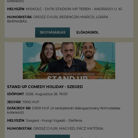
kötelező!)
HELYSZÍN
: MISKOLC - DVTK STADION VIP TEREM - ANDRÁSSY U. 61.
HUMORISTÁK
: OROSZ GYURI, REDENCZKI MARCSI, LORÁN
BARNABÁS.
JEGYVÁSÁRLÁS
ELŐADÁSRÓL
STAND UP COMEDY HOLIDAY - SZEGED
IDŐPONT
: 2026. Augusztus 26. 19:00
JEGYÁR
: 7.900 HUF
DIÁKJEGY ÁR
: 5.900 HUF (A belépésnél diákigazolvány felmutatása
kötelező!)
HELYSZÍN
: Szeged - Hungi Vigadó - Stefánia
HUMORISTÁK
: OROSZ GYURI, MAGYED, PÁCZ VIKTÓRIA.