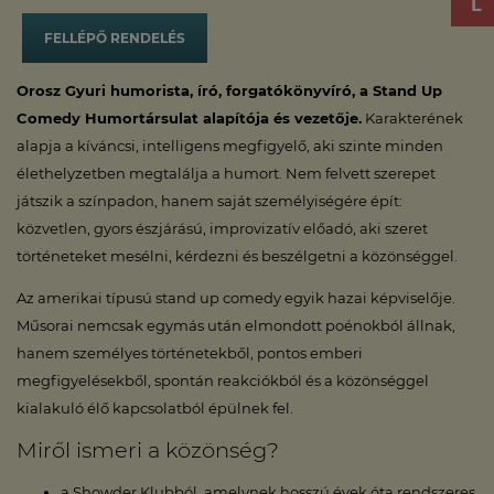
FELLÉPŐ RENDELÉS
Orosz Gyuri humorista, író, forgatókönyvíró, a Stand Up
Comedy Humortársulat alapítója és vezetője.
Karakterének
alapja a kíváncsi, intelligens megfigyelő, aki szinte minden
élethelyzetben megtalálja a humort. Nem felvett szerepet
játszik a színpadon, hanem saját személyiségére épít:
közvetlen, gyors észjárású, improvizatív előadó, aki szeret
történeteket mesélni, kérdezni és beszélgetni a közönséggel.
Az amerikai típusú stand up comedy egyik hazai képviselője.
Műsorai nemcsak egymás után elmondott poénokból állnak,
hanem személyes történetekből, pontos emberi
megfigyelésekből, spontán reakciókból és a közönséggel
kialakuló élő kapcsolatból épülnek fel.
Miről ismeri a közönség?
a Showder Klubból, amelynek hosszú évek óta rendszeres