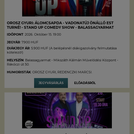
OROSZ GYURI: ÁLOMCSAPDA - VADONATÚJ ÖNÁLLÓ EST
TURNÉ! - STAND UP COMEDY SHOW - BALASSAGYARMAT
IDŐPONT
: 2026. Október 15. 19:00
JEGYÁR
: 7.900 HUF
DIÁKJEGY ÁR
: 5.900 HUF (A belépésnél diákigazolvány felmutatása
kötelező!)
HELYSZÍN
: Balassagyarmat - Mikszáth Kálmán Művelődési Központ -
Rákóczi út 50.
HUMORISTÁK
: OROSZ GYURI, REDENCZKI MARCSI.
JEGYVÁSÁRLÁS
ELŐADÁSRÓL