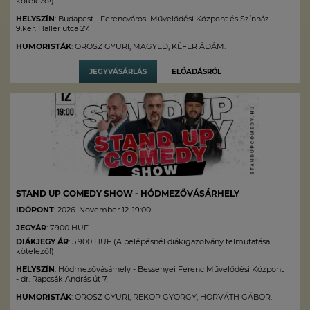
kötelező!)
HELYSZÍN
: Budapest - Ferencvárosi Művelődési Központ és Színház -
9.ker. Haller utca 27.
HUMORISTÁK
: OROSZ GYURI, MAGYED, KÉFER ÁDÁM.
JEGYVÁSÁRLÁS
ELŐADÁSRÓL
STAND UP COMEDY SHOW - HÓDMEZŐVÁSÁRHELY
IDŐPONT
: 2026. November 12. 19:00
JEGYÁR
: 7.900 HUF
DIÁKJEGY ÁR
: 5.900 HUF (A belépésnél diákigazolvány felmutatása
kötelező!)
HELYSZÍN
: Hódmezővásárhely - Bessenyei Ferenc Művelődési Központ
- dr. Rapcsák András út 7.
HUMORISTÁK
: OROSZ GYURI, REKOP GYÖRGY, HORVÁTH GÁBOR.