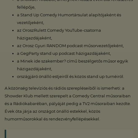
fellépője,
a Stand Up Comedy Humortársulat alapítójaként és
vezetőjeként,
az OroszRulett Comedy YouTube-csatorna
házigazdájaként,
az Orosz Gyuri RANDOM podcast műsorvezetőjeként,
a GegParty stand up podcast házigazdájaként,
a Minek ide szakember? című beszélgetős műsor egyik
házigazdájaként,
országjáró önálló estjeiről és közös stand up turnéiról.
A közönség televíziós és rádiós szerepléseiből is ismerheti: a
Showder Klub mellett szerepelt a Comedy Central műsoraiban
és a Rádiókabaréban, pályáját pedig a TV2 műsoraiban kezdte.
Évek óta járja az országot önálló estekkel, közös
humorműsorokkal és rendezvényfellépésekkel.