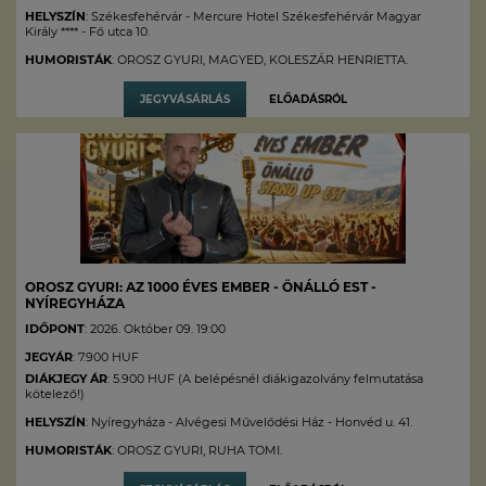
HELYSZÍN
: Székesfehérvár - Mercure Hotel Székesfehérvár Magyar
Király **** - Fő utca 10.
HUMORISTÁK
: OROSZ GYURI, MAGYED, KOLESZÁR HENRIETTA.
JEGYVÁSÁRLÁS
ELŐADÁSRÓL
OROSZ GYURI: AZ 1000 ÉVES EMBER - ÖNÁLLÓ EST -
NYÍREGYHÁZA
IDŐPONT
: 2026. Október 09. 19:00
JEGYÁR
: 7.900 HUF
DIÁKJEGY ÁR
: 5.900 HUF (A belépésnél diákigazolvány felmutatása
kötelező!)
HELYSZÍN
: Nyíregyháza - Alvégesi Művelődési Ház - Honvéd u. 41.
HUMORISTÁK
: OROSZ GYURI, RUHA TOMI.