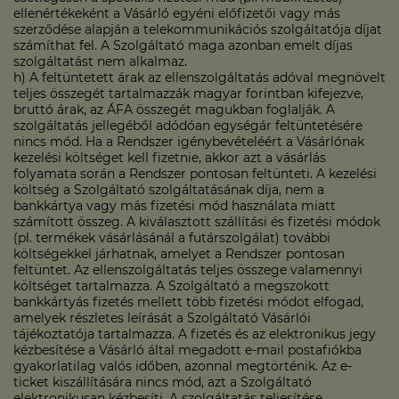
ellenértékeként a Vásárló egyéni előfizetői vagy más
szerződése alapján a telekommunikációs szolgáltatója díjat
számíthat fel. A Szolgáltató maga azonban emelt díjas
szolgáltatást nem alkalmaz.
h) A feltüntetett árak az ellenszolgáltatás adóval megnövelt
teljes összegét tartalmazzák magyar forintban kifejezve,
bruttó árak, az ÁFA összegét magukban foglalják. A
szolgáltatás jellegéből adódóan egységár feltüntetésére
nincs mód. Ha a Rendszer igénybevételéért a Vásárlónak
kezelési költséget kell fizetnie, akkor azt a vásárlás
folyamata során a Rendszer pontosan feltünteti. A kezelési
költség a Szolgáltató szolgáltatásának díja, nem a
bankkártya vagy más fizetési mód használata miatt
számított összeg. A kiválasztott szállítási és fizetési módok
(pl. termékek vásárlásánál a futárszolgálat) további
költségekkel járhatnak, amelyet a Rendszer pontosan
feltüntet. Az ellenszolgáltatás teljes összege valamennyi
költséget tartalmazza. A Szolgáltató a megszokott
bankkártyás fizetés mellett több fizetési módot elfogad,
amelyek részletes leírását a Szolgáltató Vásárlói
tájékoztatója tartalmazza. A fizetés és az elektronikus jegy
kézbesítése a Vásárló által megadott e-mail postafiókba
gyakorlatilag valós időben, azonnal megtörténik. Az e-
ticket kiszállítására nincs mód, azt a Szolgáltató
elektronikusan kézbesíti. A szolgáltatás teljesítése