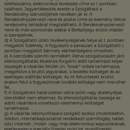
telefaxszáma, elektronikus levelezési címe az I. pontban
található. Jegyértékesítés esetén a Szolgáltató a
Rendezvény szervezőjének nevében jár el. A
Rendezvényszervező neve és postai címe az esemény illetve
rendezvény leírásánál megtalálható. A Rendezvényszervező
neve és más azonosítási adatai a Belépőjegy elülső oldalán
is szerepelnek.
d) A Szolgáltató üzleti tevékenységének helye az I. pontban
megjelölt Székhely. A fogyasztó a panaszait a Szolgáltató I.
pontban megjelölt bármely elérhetőségére címezheti.
e) A szerződés szerinti termékért illetve szolgáltatásért járó
ellenszolgáltatás általános forgalmi adót tartalmazó teljes
összegét a vásárlási felület ún. "kosár" oldala tartalmazza,
megjelölve a bruttó jegyárakat, a kezelési költséget és az
esetleges szállítási költséget. Az itt feltüntetett bruttó
árakon felül a fogyasztónak további költsége nem merülhet
fel.
f) A Szolgáltató határozatlan időre szóló vagy átalánydíjas
szerződést nem alkalmaz. Az ellenszolgáltatás összege az
adott vásárlásra vonatkozó valamennyi költséget
tartalmazza.
g) A vásárlás lebonyolítására szolgáló eszköz (mobiltelefon,
telefon, internetkapcsolattal rendelkező számítógép, tablet
stb.) internet-, mobil- vagy más elektronikus kapcsolatának,
esetlegesen a speciális fizetési mód (pl. mobilfizetés)