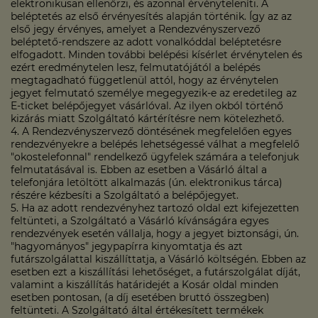
elektronikusan ellenőrzi, és azonnal érvényteleníti. A
beléptetés az első érvényesítés alapján történik. Így az az
első jegy érvényes, amelyet a Rendezvényszervező
beléptető-rendszere az adott vonalkóddal beléptetésre
elfogadott. Minden további belépési kísérlet érvénytelen és
ezért eredménytelen lesz, felmutatójától a belépés
megtagadható függetlenül attól, hogy az érvénytelen
jegyet felmutató személye megegyezik-e az eredetileg az
E-ticket belépőjegyet vásárlóval. Az ilyen okból történő
kizárás miatt Szolgáltató kártérítésre nem kötelezhető.
4. A Rendezvényszervező döntésének megfelelően egyes
rendezvényekre a belépés lehetségessé válhat a megfelelő
"okostelefonnal" rendelkező ügyfelek számára a telefonjuk
felmutatásával is. Ebben az esetben a Vásárló által a
telefonjára letöltött alkalmazás (ún. elektronikus tárca)
részére kézbesíti a Szolgáltató a belépőjegyet.
5. Ha az adott rendezvényhez tartozó oldal ezt kifejezetten
feltünteti, a Szolgáltató a Vásárló kívánságára egyes
rendezvények esetén vállalja, hogy a jegyet biztonsági, ún.
"hagyományos" jegypapírra kinyomtatja és azt
futárszolgálattal kiszállíttatja, a Vásárló költségén. Ebben az
esetben ezt a kiszállítási lehetőséget, a futárszolgálat díját,
valamint a kiszállítás határidejét a Kosár oldal minden
esetben pontosan, (a díj esetében bruttó összegben)
feltünteti. A Szolgáltató által értékesített termékek