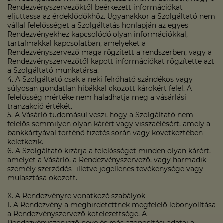
Rendezvényszervezőktől beérkezett információkat
eljuttassa az érdeklődőkhöz. Ugyanakkor a Szolgáltató nem
vállal felelősséget a Szolgáltatás honlapján az egyes
Rendezvényekhez kapcsolódó olyan információkkal,
tartalmakkal kapcsolatban, amelyeket a
Rendezvényszervező maga rögzített a rendszerben, vagy a
Rendezvényszervezőtől kapott információkat rögzítette azt
a Szolgáltató munkatársa.
4. A Szolgáltató csak a neki felróható szándékos vagy
súlyosan gondatlan hibákkal okozott károkért felel. A
felelősség mértéke nem haladhatja meg a vásárlási
tranzakció értékét.
5. A Vásárló tudomásul veszi, hogy a Szolgáltató nem
felelős semmilyen olyan kárért vagy visszaélésért, amely a
bankkártyával történő fizetés során vagy következtében
keletkezik.
6. A Szolgáltató kizárja a felelősséget minden olyan kárért,
amelyet a Vásárló, a Rendezvényszervező, vagy harmadik
személy szerződés- illetve jogellenes tevékenysége vagy
mulasztása okozott.
X. A Rendezvényre vonatkozó szabályok
1. A Rendezvény a meghirdetettnek megfelelő lebonyolítása
a Rendezvényszervező kötelezettsége. A
Rendezvényszervező neve és más azonosítási adatai a