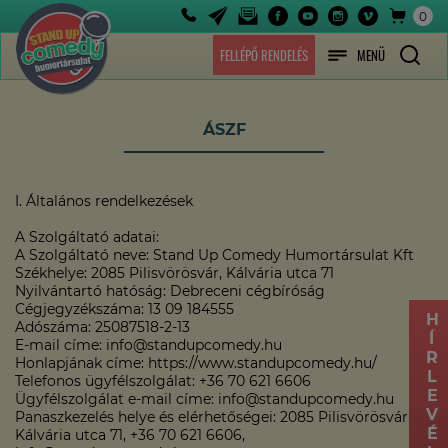
0
FELLÉPŐ RENDELÉS
MENÜ
ÁSZF
I. Általános rendelkezések
A Szolgáltató adatai:
A Szolgáltató neve: Stand Up Comedy Humortársulat Kft
Székhelye: 2085 Pilisvörösvár, Kálvária utca 71
Nyilvántartó hatóság: Debreceni cégbíróság
Cégjegyzékszáma: 13 09 184555
HÍRLEVÉL
Adószáma: 25087518-2-13
E-mail címe: info@standupcomedy.hu
Honlapjának címe: https://www.standupcomedy.hu/
Telefonos ügyfélszolgálat: +36 70 621 6606
Ügyfélszolgálat e-mail címe: info@standupcomedy.hu
Panaszkezelés helye és elérhetőségei: 2085 Pilisvörösvár,
Kálvária utca 71, +36 70 621 6606,