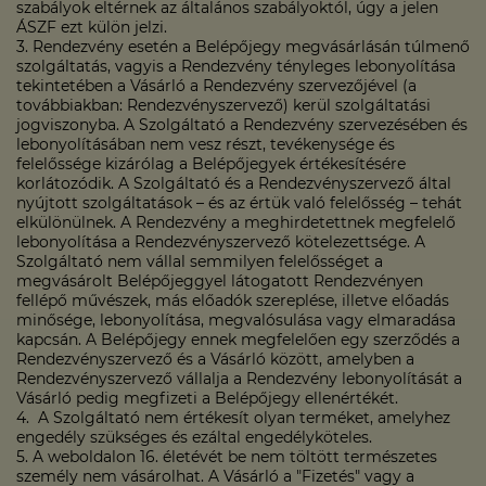
szabályok eltérnek az általános szabályoktól, úgy a jelen
ÁSZF ezt külön jelzi.
3. Rendezvény esetén a Belépőjegy megvásárlásán túlmenő
szolgáltatás, vagyis a Rendezvény tényleges lebonyolítása
tekintetében a Vásárló a Rendezvény szervezőjével (a
továbbiakban: Rendezvényszervező) kerül szolgáltatási
jogviszonyba. A Szolgáltató a Rendezvény szervezésében és
lebonyolításában nem vesz részt, tevékenysége és
felelőssége kizárólag a Belépőjegyek értékesítésére
korlátozódik. A Szolgáltató és a Rendezvényszervező által
nyújtott szolgáltatások – és az értük való felelősség – tehát
elkülönülnek. A Rendezvény a meghirdetettnek megfelelő
lebonyolítása a Rendezvényszervező kötelezettsége. A
Szolgáltató nem vállal semmilyen felelősséget a
megvásárolt Belépőjeggyel látogatott Rendezvényen
fellépő művészek, más előadók szereplése, illetve előadás
minősége, lebonyolítása, megvalósulása vagy elmaradása
kapcsán. A Belépőjegy ennek megfelelően egy szerződés a
Rendezvényszervező és a Vásárló között, amelyben a
Rendezvényszervező vállalja a Rendezvény lebonyolítását a
Vásárló pedig megfizeti a Belépőjegy ellenértékét.
4. A Szolgáltató nem értékesít olyan terméket, amelyhez
engedély szükséges és ezáltal engedélyköteles.
5. A weboldalon 16. életévét be nem töltött természetes
személy nem vásárolhat. A Vásárló a "Fizetés" vagy a