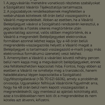
1. A jegyvásárlás menetére vonatkozó részletes szabályokat
a Szolgáltató Vásárlói Tájékoztatója tartalmazza.
2. A jogszabályok rendelkezéseinek megfelelően a
webáruházak kötelesek 48 órán belül visszaigazolni a
Vásárló megrendelését. Abban az esetben, ha a Vásárló
Belépőjegyet vásárol a Szolgáltató rendszerén keresztül, a
jegyvásárlás a fizetés sikeres megtörténte után
gyakorlatilag azonnal, valós időben megtörténik, és a
Vásárló a megrendelt Belépőjegyeket elektronikus
formában azonnal kézhez kapja. Így a 48 órán belüli
megrendelés-visszaigazolás helyett a Vásárló magát a
Belépőjegyet is tartalmazó visszaigazoló e-mailt (vagy más
elektronikus formátumú üzenetet) veszi kézhez.
3. Amennyiben a Vásárló a vásárlást követő néhány percen
belül nem kapja meg a megvásárolt belépőjegyeket, ennek
oka feltételezhetően kapcsolati hiba. Fontos, hogy ebben az
esetben a Vásárló ne ismételje meg a tranzakciót, hanem
haladéktalanul lépjen kapcsolatba a Szolgáltató
Ügyfélszolgálatával (+36 70 621 6606), amely a problémát
orvosolja. Ugyanakkor felhívjuk Vásárlóink figyelmét arra,
hogy ha 48 órán belül nem kapott visszaigazolást a
megrendeléséről, úgy mentesül az ajánlati kötöttség alól,
azaz a továbbiakban nem köti őt a megrendelése és nem
köteles azt átvenni, kifizetni.