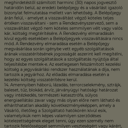
meghirdetéstől számított harminc (30) napos jogvesztő
határidőn belül, az eredeti belépőjegy és a vásárlást igazoló
bizonylat felmutatása mellett van lehetőség. A Belépőjegy
árán felül, - amelyet a visszaváltást végző köteles teljes
értéken visszaváltani - sem a Rendezvényszervező, sem a
visszaváltást végző nem köteles semmilyen vélt vagy valós
kár, költség megtérítésére. A Rendezvény elmaradásán
kívül egyéb esetekben a Belépőjegyek visszaváltására nincs
mód. A Rendezvény elmaradása esetén a Belépőjegy
megvásárlása során igénybe vett egyéb szolgáltatások
árának visszatérítésének jogosságát aszerint kell megítélni,
hogy az egyes szolgáltatások a szolgáltatás nyújtója által
teljesítésbe mentek-e. Az esetlegesen felszámított kezelési
költség a jegyvásárlási rendszer használatának a díja, nem
tartozik a jegyárhoz. Az előadás elmaradása esetén a
kezelési költség visszatérítésre kerül.
14. Amennyiben háború, lázadás, terrorcselekmény, sztrájk,
baleset, tűz, blokád, árvíz, járványügyi hatósági határozat
vagy intézkedés, természeti katasztrófa, súlyos
energiaellátási zavar vagy más olyan előre nem látható és
elháríthatatlan akadály következményeképpen, amely a
Vásárló, illetőleg a Szolgáltató hatókörén kívül esik,
valamelyikük nem képes valamilyen szerződéses
kötelezettségének eleget tenni, úgy ezen személy nem
tartozik felelősséggel semmilyen veszteségért vagy kárért,