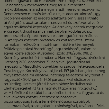
technológiával több merevlemezen tároljuk a szervereken.
Ha bármelyik merevlemez megsérül, a rendszer
működőképes marad a megmaradt merevlemezekkel is.
Rendszeresen mentés készül a teljes adattartalomról, így
probléma esetén az eredeti adattartalom visszaállítható.
u) A digitális adattartalom hardverrel és szoftverrel való
együttműködési képessége: Az érzékeny adatok megfelelő
erősségű titkosítással vannak tárolva, kódolásukhoz
processzorba épített hardveres támogatást használunk.
v) Az egyes központi hivatalok és költségvetési szervi
formában működő minisztériumi háttérintézmények
felülvizsgálatával összefüggő jogutódlásáról, valamint
egyes közfeladatok átvételéről szóló 378/2016. (XII. 2.)
Kormányrendelet értelmében a Nemzeti Fogyasztóvédelmi
Hatóság 2016. december 31. napjával, jogutódlással
megszűnt. Másodfokú ügyekben országos illetékességgel a
Pest Megyei Kormányhivatal jár el. 197 járásban jelenik meg
fogyasztóvédelmi elsőfokú hatósági feladatkör, így tehát a
fogyasztók 2017. január 1-től panaszaikkal elsősorban a
területileg illetékes járási hivatalokhoz fordulhatnak.
Elérhetőségeket itt találhatnak: http://jarasinfo.gov.hu/.
w) A békéltető testület hatáskörébe tartozik a fogyasztó és
a vállalkozás közötti, a termék minőségével,
biztonságosságával, a termékfelelősségi szabályok
alkalmazásával, a szolgáltatás minőségével, továbbá a felek