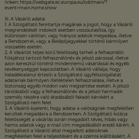
linken: https://webgate.ec.europa.eu/odr/main/?
event=main.home.show
III. A Vásárló adatai
1. A Szolgáltató fenntartja magának a jogot, hogy a Vásárló
megrendelését indokolt esetben visszautasítsa, így
különösen valótlan, vagy hiányos adatok megadása, illetve
a Rendszerrel, vagy a Belépőjegyekkel történő bármilyen
visszaélés esetén.
2. A Vásárlót teljes körű felelősség terheli a felhasználói
fiókjához tartozó felhasználónév és jelszó párossal, illetve
azon keresztül történő mindennemű vásárlással és egyéb
tevékenységgel kapcsolatban. A Vásárló vállalja, hogy
haladéktalanul értesíti a Szolgáltató ügyfélszolgálatát
adatainak bármilyen illetéktelen felhasználása, illetve a
biztonság egyéb módon való megsértése esetén. A jelszó
tárolásából vagy a felhasználónév és a jelszó harmadik
személy részére való átadásából fakadó károkért a
Szolgáltató nem felel.
3. A Vásárló kijelenti, hogy adatai a valóságnak megfelelően
kerültek megadásra a Rendszerben. A Szolgáltató kizárja
felelősségét a vásárlás során megadott téves, hibás vagy
hamis adatok vagy e-mail cím megadásából eredő kárért. A
Szolgáltató a Vásárló által megadott adatoknak
megfelelően felel a teljesítésért és a számla kiállításáért. A