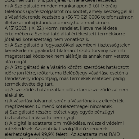
dokumentum VIII. pontja és 4. melléklete részletezi.
n) A Szolgáltató minden munkanapon 9-től 17 óráig
telefonos ügyfélszolgálatot működtet, amely készséggel áll
a Vásárlók rendelkezésére a +36 70 621 6606 telefonszámon,
illetve az info@standupcomedy.hu e-mail címen.
A 151/2003. (IX. 22.) Korm. rendelet, illetve melléklete
értelmében a Szolgáltató által értékesített termékkörre
jótállási kötelezettség nem vonatkozik.
o) A Szolgáltató a fogyasztókkal szembeni tisztességtelen
kereskedelmi gyakorlat tilalmáról szóló törvény szerinti
magatartási kódexnek nem aláírója és annak nem vetette
alá magát.
p) A Szolgáltató és a Vásárló közötti szerződés határozott
időre jön létre, időtartama Belépőjegy vásárlása esetén a
Rendezvény időpontjáig, más termékek esetében pedig
termék átvételéig tart.
q) A szerződés határozatlan időtartamú szerződéssé nem
alakul át.
r) A vásárlási folyamat során a Vásárlónak az ellenérték
megfizetésén túlmenő kötelezettségei nincsenek.
s) Szolgáltató részére letétet vagy egyéb pénzügyi
biztosítékot a Vásárló nem nyújt.
t) A digitális adattartalom működése, műszaki védelmi
intézkedések: Az adatokat szolgáltató szerverek
elérhetősége évi 99,9% feletti. Az adattartalmat RAID