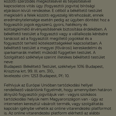
közötti szerződés megkötésével és teljesítésével
kapcsolatos vitás ügy (fogyasztói jogvita) bírósági
eljáráson kívüli rendezése. E célból a békéltető testület
megkísérli a felek közötti egyezség létrehozását, ennek
eredménytelensége esetén pedig az ügyben döntést hoz a
fogyasztói jogok egyszerű, gyors, hatékony és
költségkímélő érvényesítésének biztosítása érdekében. A
békéltető testület a fogyasztó vagy a vállalkozás kérésére
tanácsot ad a fogyasztót megillető jogokkal és a
fogyasztót terhelő kötelezettségekkel kapcsolatban. A
békéltető testület a megyei (fővárosi) kereskedelmi és
iparkamarák mellett működő független testület. A
Szolgáltató székhelye szerint illetékes békéltető testület
neve:
Budapesti Békéltető Testület, székhelye: 1016 Budapest,
Krisztina krt. 99. III. em. 310.,
levelezési cím: 1253 Budapest, Pf.: 10.
Felhívjuk az Európai Unióban tartózkodási hellyel
rendelkező vásárlóink figyelmét, hogy amennyiben határon
átnyúló fogyasztói jogvitájuk van - vagyis szokásos
tartózkodási helyük nem Magyarországon van - úgy az
interneten keresztül vásárolt termék, vagy szolgáltatás
kapcsán igénybe vehetik az online vitarendezési platformot
is. Az online vitarendezési platform elérhető az alábbi