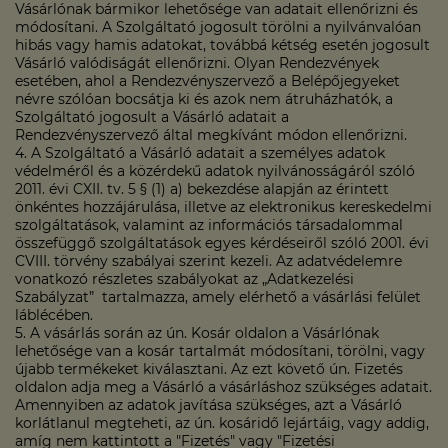
Vásárlónak bármikor lehetősége van adatait ellenőrizni és
módosítani. A Szolgáltató jogosult törölni a nyilvánvalóan
hibás vagy hamis adatokat, továbbá kétség esetén jogosult
Vásárló valódiságát ellenőrizni. Olyan Rendezvények
esetében, ahol a Rendezvényszervező a Belépőjegyeket
névre szólóan bocsátja ki és azok nem átruházhatók, a
Szolgáltató jogosult a Vásárló adatait a
Rendezvényszervező által megkívánt módon ellenőrizni.
4. A Szolgáltató a Vásárló adatait a személyes adatok
védelméről és a közérdekű adatok nyilvánosságáról szóló
2011. évi CXII. tv. 5 § (1) a) bekezdése alapján az érintett
önkéntes hozzájárulása, illetve az elektronikus kereskedelmi
szolgáltatások, valamint az információs társadalommal
összefüggő szolgáltatások egyes kérdéseiről szóló 2001. évi
CVIII. törvény szabályai szerint kezeli. Az adatvédelemre
vonatkozó részletes szabályokat az „Adatkezelési
Szabályzat” tartalmazza, amely elérhető a vásárlási felület
láblécében.
5. A vásárlás során az ún. Kosár oldalon a Vásárlónak
lehetősége van a kosár tartalmát módosítani, törölni, vagy
újabb termékeket kiválasztani. Az ezt követő ún. Fizetés
oldalon adja meg a Vásárló a vásárláshoz szükséges adatait.
Amennyiben az adatok javítása szükséges, azt a Vásárló
korlátlanul megteheti, az ún. kosáridő lejártáig, vagy addig,
amíg nem kattintott a "Fizetés" vagy "Fizetési