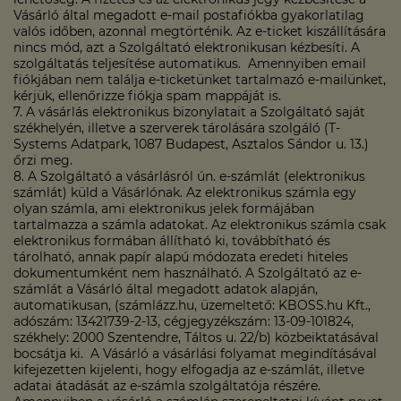
Vásárló által megadott e-mail postafiókba gyakorlatilag
valós időben, azonnal megtörténik. Az e-ticket kiszállítására
nincs mód, azt a Szolgáltató elektronikusan kézbesíti. A
szolgáltatás teljesítése automatikus. Amennyiben email
fiókjában nem találja e-ticketünket tartalmazó e-mailünket,
kérjük, ellenőrizze fiókja spam mappáját is.
7. A vásárlás elektronikus bizonylatait a Szolgáltató saját
székhelyén, illetve a szerverek tárolására szolgáló (T-
Systems Adatpark, 1087 Budapest, Asztalos Sándor u. 13.)
őrzi meg.
8. A Szolgáltató a vásárlásról ún. e-számlát (elektronikus
számlát) küld a Vásárlónak. Az elektronikus számla egy
olyan számla, ami elektronikus jelek formájában
tartalmazza a számla adatokat. Az elektronikus számla csak
elektronikus formában állítható ki, továbbítható és
tárolható, annak papír alapú módozata eredeti hiteles
dokumentumként nem használható. A Szolgáltató az e-
számlát a Vásárló által megadott adatok alapján,
automatikusan, (számlázz.hu, üzemeltető: KBOSS.hu Kft.,
adószám: 13421739-2-13, cégjegyzékszám: 13-09-101824,
székhely: 2000 Szentendre, Táltos u. 22/b) közbeiktatásával
bocsátja ki. A Vásárló a vásárlási folyamat megindításával
kifejezetten kijelenti, hogy elfogadja az e-számlát, illetve
adatai átadását az e-számla szolgáltatója részére.