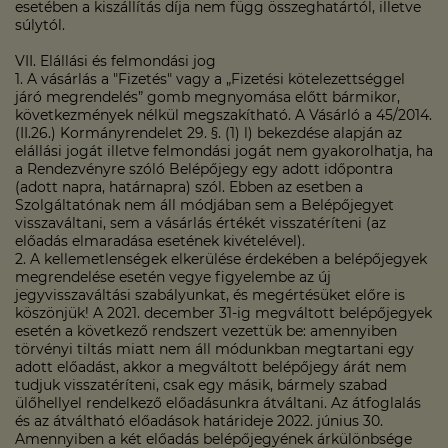
esetében a kiszállítás díja nem függ összeghatártól, illetve
súlytól.
VII. Elállási és felmondási jog
1. A vásárlás a "Fizetés" vagy a „Fizetési kötelezettséggel
járó megrendelés” gomb megnyomása előtt bármikor,
következmények nélkül megszakítható. A Vásárló a 45/2014.
(II.26.) Kormányrendelet 29. §. (1) l) bekezdése alapján az
elállási jogát illetve felmondási jogát nem gyakorolhatja, ha
a Rendezvényre szóló Belépőjegy egy adott időpontra
(adott napra, határnapra) szól. Ebben az esetben a
Szolgáltatónak nem áll módjában sem a Belépőjegyet
visszaváltani, sem a vásárlás értékét visszatéríteni (az
előadás elmaradása esetének kivételével).
2. A kellemetlenségek elkerülése érdekében a belépőjegyek
megrendelése esetén vegye figyelembe az új
jegyvisszaváltási szabályunkat, és megértésüket előre is
köszönjük! A 2021. december 31-ig megváltott belépőjegyek
esetén a következő rendszert vezettük be: amennyiben
törvényi tiltás miatt nem áll módunkban megtartani egy
adott előadást, akkor a megváltott belépőjegy árát nem
tudjuk visszatéríteni, csak egy másik, bármely szabad
ülőhellyel rendelkező előadásunkra átváltani. Az átfoglalás
és az átváltható előadások határideje 2022. június 30.
Amennyiben a két előadás belépőjegyének árkülönbsége