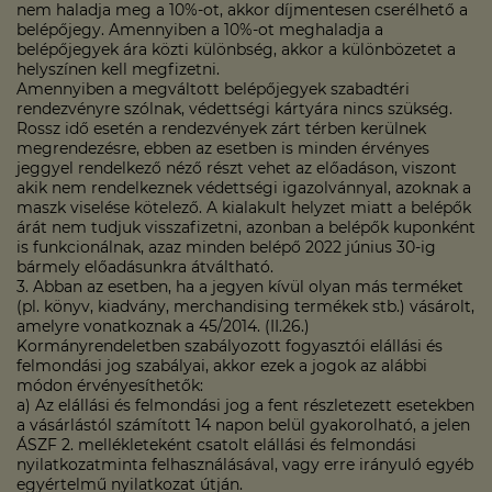
nem haladja meg a 10%-ot, akkor díjmentesen cserélhető a
belépőjegy. Amennyiben a 10%-ot meghaladja a
belépőjegyek ára közti különbség, akkor a különbözetet a
helyszínen kell megfizetni.
Amennyiben a megváltott belépőjegyek szabadtéri
rendezvényre szólnak, védettségi kártyára nincs szükség.
Rossz idő esetén a rendezvények zárt térben kerülnek
megrendezésre, ebben az esetben is minden érvényes
jeggyel rendelkező néző részt vehet az előadáson, viszont
akik nem rendelkeznek védettségi igazolvánnyal, azoknak a
maszk viselése kötelező. A kialakult helyzet miatt a belépők
árát nem tudjuk visszafizetni, azonban a belépők kuponként
is funkcionálnak, azaz minden belépő 2022 június 30-ig
bármely előadásunkra átváltható.
3. Abban az esetben, ha a jegyen kívül olyan más terméket
(pl. könyv, kiadvány, merchandising termékek stb.) vásárolt,
amelyre vonatkoznak a 45/2014. (II.26.)
Kormányrendeletben szabályozott fogyasztói elállási és
felmondási jog szabályai, akkor ezek a jogok az alábbi
módon érvényesíthetők:
a) Az elállási és felmondási jog a fent részletezett esetekben
a vásárlástól számított 14 napon belül gyakorolható, a jelen
ÁSZF 2. mellékleteként csatolt elállási és felmondási
nyilatkozatminta felhasználásával, vagy erre irányuló egyéb
egyértelmű nyilatkozat útján.