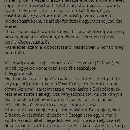
Amennyiben a vásárló a számlán szerepeltetni kívánt nevet
vagy címet tévedésből helytelenül adta meg, és a számla
ezzel a helytelen tartalommal került kiállításra, úgy a
vásárlónak egy alkalommal lehetősége van a számla
módosítását kérni, az alábbi feltételek együttes teljesülése
esetén:
- ha a módosított számla kibocsátására lehetőség van még
ugyanabban az adóévben, amelyben az eredeti számla
került kibocsátásra, és
- az eredeti számla kibocsátásától kezdődően 3 hónap még
nem telt el.
VI. jegytípusok; a saját nyomtatású jegyekre (E-ticket) és
mobil jegyekre vonatkozó speciális szabályok
1. Jegytípusok:
Elektronikus utalvány. A vásárlást követően a Szolgáltató
egy igazoló e-mailt küld a Vásárló által megadott e-mail
címre. Az email tartalmazza a megvásárolt Belépőjegyek
részletes adatait és egy utalványazonosítót. Az utalványt a
Vásárlónak ki kell nyomtatnia és az előadás napján az
előadóhely pénztárában a kinyomtatott e-mail
felmutatásával kapja meg a megvásárolt Belépőjegyeket.
E-ticket. A vásárlást követően a Szolgáltató egy e-mailt
küld a Vásárló által megadott e-mail címre, amely csatolt
dokumentumként tartalmazza az E-ticketet. Az E-ticket egy