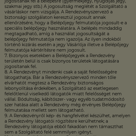
jogosítanak fel a belépésre (gyermekjegy, nyugdíjas jegy,
szakmai jegy stb.) A jogosultság meglétét a Szolgáltató a
vásárláskor nem vizsgálja. A Rendezvényszervező a
biztonsági szolgálaton keresztül jogosult annak
ellenőrzésére, hogy a Belépőjegy felmutatója jogosult-e a
speciális belépőjegy használatára. A belépés mindaddig
megtagadható, amíg a használat jogosultságát a
belépőjegy felmutatója nem igazolja. Az ilyen indokból
történő kizárás esetén a jegy Vásárlója illetve a Belépőjegy
felmutatója kártérítésre nem jogosult.
7. Bizonyos esetekben a Belépőjegyek a Rendezvény
területén belül is csak bizonyos területek látogatására
jogosítanak fel.
8. A Rendezvényt mindenki csak a saját felelősségére
látogathatja. Bár a Rendezvényszervező minden tőle
elvárhatót megtesz a Rendezvény biztonságos
lebonyolítása érdekében, a Szolgáltató az esetlegesen
felelőtlenül viselkedő látogatók miatt felelősséget nem
vállal. Bódultság, kábítószer- vagy egyéb tudatmódosító
szer hatása alatt a Rendezvény még érvényes Belépőjegy
felmutatása mellett sem látogatható.
9. A Rendezvényről kép- és hangfelvétel készülhet, amelyen
a Rendezvény látogatói rögzítésre kerülhetnek; a
Rendezvény látogatója ebből fakadóan nem támaszthat
sem a Szolgáltató felé semmilyen igényt.