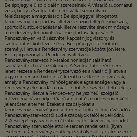
Belépőjegy elülső oldalán szerepelnek. A Vásárló tudomásul
veszi, hogy a Szolgáltató nem vállal semmilyen
felelősséget a megvásárolt Belépőjeggyel látogatott
Rendezvény megtartása, illetve az azon fellépő művészek,
sportolók, stb. előadásának illetve részvételének minősége,
a rendezvény lebonyolítása, megtartása kapcsán. A
Rendezvényen való részvétel kapcsán jogviszony és
szolgáltatási kötelezettség a Belépőjegyet felmutató
személy, illetve a Rendezvény szervezője között jön létre.
Ezt a jogviszonyt a Rendezvény illetve a
Rendezvényszervező hivatalos honlapján található
szabályzatok határozzák meg. A Szolgáltató ezért nem
lehet részese a Rendezvényszervező és a Vásárló (illetve a
jegy mindenkori birtokosa) közötti esetleges jogvitának,
amely a Rendezvény minőségének elégtelensége vagy a
rendezvény elmaradása miatt indul. A részvételi feltételek, a
Rendezvény illetve a Rendezvény helyszínéül szolgáló
intézmény házirendje előadásonként és rendezvényenként
jelentősen eltérhet. Ezeket a szabályokat a
Rendezvényszervező jogosult megállapítani, így a Vásárló a
Rendezvényszervezőtől tud e szabályok felől érdeklődni.
2. A Belépőjegy szabadon átruházható – kivéve, ha az adott
Rendezvény szervezője ettől eltérően rendelkezik (ilyen
esetben a Rendezvény adatlapja szabályokat tartalmaz erre