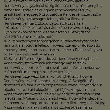
10. A részvételi feltételeket, a Rendezvény illetve a
Rendezvény helyszínéül szolgáló intézmény házirendjét, a
biztonsági szolgálat és egyéb rendvédelmi szervek
utasításait megszegő Látogatót a Rendezvényszervező a
Rendezvény biztonságos lebonyolítása illetve a
Rendezvényen tartózkodó Látogatók zavartalan
szórakozásának biztosítása érdekében eltávolíthatja. Az
ilyen indokból történő kizárás esetén a Szolgáltató
kártérítésre nem kötelezhető.
11. A Rendezvények többségében a Rendezvényszervező
fenntartja a jogot a fellépő művész, szereplő, előadó stb.
személyében, a szereposztásban, illetve a Rendezvényben
történt indokolt változtatásra.
12. Szabad téren megrendezett Rendezvény esetében a
Rendezvényszervezőnek lehetősége van tartalék
rendezvénynapot (esőnap) meghirdetni. Amennyiben az
esőnap dátuma meghirdetésre került, a
Rendezvényszervező bármikor dönthet úgy, hogy a
Rendezvényt az esőnapon tartja meg. A Szolgáltató e
döntésről a Vásárlókat a https://www.standupcomedy.hu/
oldalon keresztül haladéktalanul tájékoztatja, amint a
Rendezvényszervezőtől az erre vonatkozó információkat
megkapja. A Vásárló tudomásul veszi, hogy a Rendezvény
esőnapon való megtartása miatt nem illeti meg elállási jog.
A szakmában kialakult általános szokások szerint az