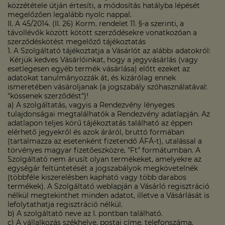
közzététele útján értesíti, a módosítás hatályba lépését
megelőzően legalább nyolc nappal.
II. A 45/2014. (II. 26) Korm. rendelet 11. §-a szerinti, a
távollévők között kötött szerződésekre vonatkozóan a
szerződéskötést megelőző tájékoztatás
1. A Szolgáltató tájékoztatja a Vásárlót az alábbi adatokról:
Kérjük kedves Vásárlóinkat, hogy a jegyvásárlás (vagy
esetlegesen egyéb termék vásárlása) előtt ezeket az
adatokat tanulmányozzák át, és kizárólag ennek
ismeretében vásároljanak (a jogszabály szóhasználatával:
"kössenek szerződést")!
a) A szolgáltatás, vagyis a Rendezvény lényeges
tulajdonságai megtalálhatók a Rendezvény adatlapján. Az
adatlapon teljes körű tájékoztatás található az éppen
elérhető jegyekről és azok áráról, bruttó formában
(tartalmazza az esetenként fizetendő ÁFÁ-t), utalással a
törvényes magyar fizetőeszközre, "Ft" formátumban. A
Szolgáltató nem árusít olyan termékeket, amelyekre az
egységár feltüntetését a jogszabályok megkövetelnék
(többféle kiszerelésben kapható vagy több darabos
termékek). A Szolgáltató weblapján a Vásárló regisztráció
nélkül megtekinthet minden adatot, illetve a Vásárlását is
lefolytathatja regisztráció nélkül.
b) A szolgáltató neve az I. pontban található.
c) A vállalkozás székhelye, postai címe, telefonszáma,