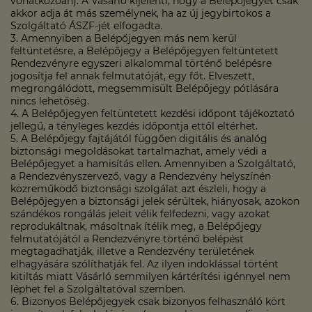
vonatkozóan). A Vásárló kijelenti, hogy a Belépőjegyet csak
akkor adja át más személynek, ha az új jegybirtokos a
Szolgáltató ÁSZF-jét elfogadta.
3. Amennyiben a Belépőjegyen más nem kerül
feltüntetésre, a Belépőjegy a Belépőjegyen feltüntetett
Rendezvényre egyszeri alkalommal történő belépésre
jogosítja fel annak felmutatóját, egy főt. Elveszett,
megrongálódott, megsemmisült Belépőjegy pótlására
nincs lehetőség.
4. A Belépőjegyen feltüntetett kezdési időpont tájékoztató
jellegű, a tényleges kezdés időpontja ettől eltérhet.
5. A Belépőjegy fajtájától függően digitális és analóg
biztonsági megoldásokat tartalmazhat, amely védi a
Belépőjegyet a hamisítás ellen. Amennyiben a Szolgáltató,
a Rendezvényszervező, vagy a Rendezvény helyszínén
közreműködő biztonsági szolgálat azt észleli, hogy a
Belépőjegyen a biztonsági jelek sérültek, hiányosak, azokon
szándékos rongálás jeleit vélik felfedezni, vagy azokat
reprodukáltnak, másoltnak ítélik meg, a Belépőjegy
felmutatójától a Rendezvényre történő belépést
megtagadhatják, illetve a Rendezvény területének
elhagyására szólíthatják fel. Az ilyen indoklással történt
kitiltás miatt Vásárló semmilyen kártérítési igénnyel nem
léphet fel a Szolgáltatóval szemben.
6. Bizonyos Belépőjegyek csak bizonyos felhasználó kört