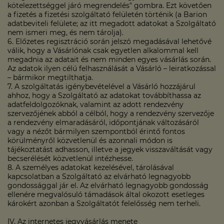
kötelezettséggel járó megrendelés" gombra. Ezt követően
a fizetés a fizetési szolgáltató felületén történik (a Barion
adatbeviteli felülete; az itt megadott adatokat a Szolgáltató
nem ismeri meg, és nem tárolja).
6. Előzetes regisztráció során jelszó megadásával lehetővé
válik, hogy a Vásárlónak csak egyetlen alkalommal kell
megadnia az adatait és nem minden egyes vásárlás során.
Az adatok ilyen célú felhasználását a Vásárló – leiratkozással
– bármikor megtilthatja.
7. A szolgáltatás igénybevételével a Vásárló hozzájárul
ahhoz, hogy a Szolgáltató az adatokat továbbíthassa az
adatfeldolgozóknak, valamint az adott rendezvény
szervezőjének abból a célból, hogy a rendezvény szervezője
a rendezvény elmaradásáról, időpontjának változásáról
vagy a nézőt bármilyen szempontból érintő fontos
körülményről közvetlenül és azonnali módon is
tájékoztatást adhasson, illetve a jegyek visszaváltását vagy
becserélését közvetlenül intézhesse.
8. A személyes adatokat kezelésével, tárolásával
kapcsolatban a Szolgáltató az elvárható legnagyobb
gondossággal jár el. Az elvárható legnagyobb gondosság
ellenére megvalósuló támadások által okozott esetleges
károkért azonban a Szolgáltatót felelősség nem terheli.
IV. Az internetes jegyvásárlás menete