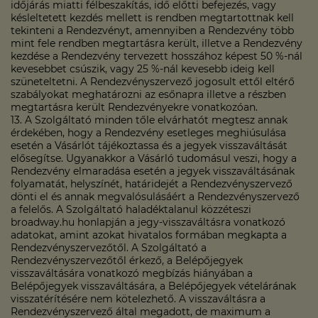
időjárás miatti félbeszakítás, idő előtti befejezés, vagy
késleltetett kezdés mellett is rendben megtartottnak kell
tekinteni a Rendezvényt, amennyiben a Rendezvény több
mint fele rendben megtartásra került, illetve a Rendezvény
kezdése a Rendezvény tervezett hosszához képest 50 %-nál
kevesebbet csúszik, vagy 25 %-nál kevesebb ideig kell
szüneteltetni. A Rendezvényszervező jogosult ettől eltérő
szabályokat meghatározni az esőnapra illetve a részben
megtartásra került Rendezvényekre vonatkozóan.
13. A Szolgáltató minden tőle elvárhatót megtesz annak
érdekében, hogy a Rendezvény esetleges meghiúsulása
esetén a Vásárlót tájékoztassa és a jegyek visszaváltását
elősegítse. Ugyanakkor a Vásárló tudomásul veszi, hogy a
Rendezvény elmaradása esetén a jegyek visszaváltásának
folyamatát, helyszínét, határidejét a Rendezvényszervező
dönti el és annak megvalósulásáért a Rendezvényszervező
a felelős. A Szolgáltató haladéktalanul közzéteszi
broadway.hu honlapján a jegy-visszaváltásra vonatkozó
adatokat, amint azokat hivatalos formában megkapta a
Rendezvényszervezőtől. A Szolgáltató a
Rendezvényszervezőtől érkező, a Belépőjegyek
visszaváltására vonatkozó megbízás hiányában a
Belépőjegyek visszaváltására, a Belépőjegyek vételárának
visszatérítésére nem kötelezhető. A visszaváltásra a
Rendezvényszervező által megadott, de maximum a