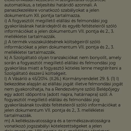
automatikus, a teljesítési határidő azonnali. A
panaszkezelésre vonatkozó szabályokat a jelen
dokumentum XII. pontja tartalmazza.
i) A fogyasztót megillető elállási és felmondási jog
gyakorlásának határidejéről és egyéb feltételeiről szóló
információkat a jelen dokumentum VII. pontja és 2., 3.
mellékletei tartalmazzák.
j) A termék visszaküldésének költségeiről szóló
információkat a jelen dokumentum VII. pontja és 2., 3.
mellékletei tartalmazzák.
k) A Szolgáltató olyan tranzakciókat nem bonyolít, amely
során a fogyasztót megillető elállási és felmondási jog
gyakorlása miatt a fogyasztó köteles lenne megtéríteni a
Szolgáltató ésszerű költségeit.
l) A Vásárló a 45/2014. (II.26.) Kormányrendelet 29. §. (1) l)
bekezdése alapján az elállási jogát illetve felmondási jogát
nem gyakorolhatja, ha a Rendezvényre szóló Belépőjegy
egy adott időpontra (adott napra, határnapra) szól. A
fogyasztót megillető elállási és felmondási jog
gyakorlásának további feltételeiről szóló információkat a
jelen dokumentum VII. pontja és 2., 3. mellékletei
tartalmazzák.
m) A kellékszavatosságra és a termékszavatosságra
vonatkozó jogszabályi kötelezettségeket a jelen