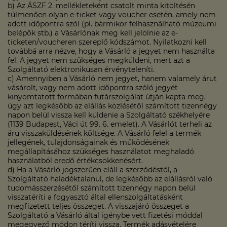
b) Az ÁSZF 2. mellékleteként csatolt minta kitöltésén
túlmenően olyan e-ticket vagy voucher esetén, amely nem
adott időpontra szól (pl. bármikor felhasználható múzeumi
belépők stb.) a Vásárlónak meg kell jelölnie az e-
ticketen/voucheren szereplő kódszámot. Nyilatkozni kell
továbbá arra nézve, hogy a Vásárló a jegyet nem használta
fel. A jegyet nem szükséges megküldeni, mert azt a
Szolgáltató elektronikusan érvényteleníti.
c) Amennyiben a Vásárló nem jegyet, hanem valamely árut
vásárolt, vagy nem adott időpontra szóló jegyét
kinyomtatott formában futárszolgálat útján kapta meg,
úgy azt legkésőbb az elállás közlésétől számított tizennégy
napon belül vissza kell küldenie a Szolgáltató székhelyére
(1139 Budapest, Váci út 99. 6. emelet). A Vásárlót terheli az
áru visszaküldésének költsége. A Vásárló felel a termék
jellegének, tulajdonságainak és működésének
megállapításához szükséges használatot meghaladó
használatból eredő értékcsökkenésért.
d) Ha a Vásárló jogszerűen eláll a szerződéstől, a
Szolgáltató haladéktalanul, de legkésőbb az elállásról való
tudomásszerzésétől számított tizennégy napon belül
visszatéríti a fogyasztó által ellenszolgáltatásként
megfizetett teljes összeget. A visszajáró összeget a
Szolgáltató a Vásárló által igénybe vett fizetési móddal
megegyező módon téríti vissza. Termék adásvételére