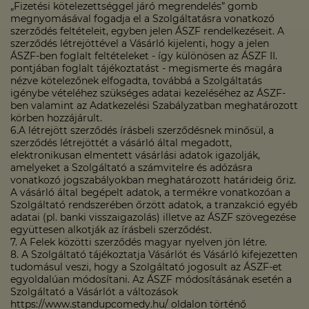
„Fizetési kötelezettséggel járó megrendelés” gomb
megnyomásával fogadja el a Szolgáltatásra vonatkozó
szerződés feltételeit, egyben jelen ÁSZF rendelkezéseit. A
szerződés létrejöttével a Vásárló kijelenti, hogy a jelen
ÁSZF-ben foglalt feltételeket - így különösen az ÁSZF II.
pontjában foglalt tájékoztatást - megismerte és magára
nézve kötelezőnek elfogadta, továbbá a Szolgáltatás
igénybe vételéhez szükséges adatai kezeléséhez az ÁSZF-
ben valamint az Adatkezelési Szabályzatban meghatározott
körben hozzájárult.
6.A létrejött szerződés írásbeli szerződésnek minősül, a
szerződés létrejöttét a vásárló által megadott,
elektronikusan elmentett vásárlási adatok igazolják,
amelyeket a Szolgáltató a számvitelre és adózásra
vonatkozó jogszabályokban meghatározott határideig őriz.
A vásárló által begépelt adatok, a termékre vonatkozóan a
Szolgáltató rendszerében őrzött adatok, a tranzakció egyéb
adatai (pl. banki visszaigazolás) illetve az ÁSZF szövegezése
együttesen alkotják az írásbeli szerződést.
7. A Felek közötti szerződés magyar nyelven jön létre.
8. A Szolgáltató tájékoztatja Vásárlót és Vásárló kifejezetten
tudomásul veszi, hogy a Szolgáltató jogosult az ÁSZF-et
egyoldalúan módosítani. Az ÁSZF módosításának esetén a
Szolgáltató a Vásárlót a változások
https://www.standupcomedy.hu/ oldalon történő