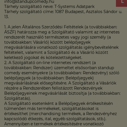
info@standupcomedy.hu
Tárhely szolgáltató neve: T-Systems Adatpark
Tárhely szolgáltató címe: 1087 Budapest, Asztalos Sándor u.
13.
1. A jelen Általános Szerződési Feltételek (a továbbiakban:
ÁSZF) határozza meg a Szolgáltató valamint az internetes
rendszerét használó természetes vagy jogi személy (a
továbbiakban: Vásárló) között belépőjegyek
megvásárlására vonatkozó szolgáltatás igénybevételének
feltételeit, valamint a Szolgáltató és a Vásárló között
keletkező jogokat és kötelezettségeket.
2. A Szolgáltató on-line internetes rendszert (a
továbbiakban: Rendszer) üzemeltet elsősorban standup
comedy eseményekre (a továbbiakban: Rendezvény) szóló
belépőjegyek (a továbbiakban: Belépőjegyek)
megvásárlásának elősegítésére. A Szolgáltató a Vásárlók
részére a Rendszerében fellistázott Rendezvények
Belépőjegyeinek megvásárlását biztosítja (a továbbiakban:
Szolgáltatás).
A Szolgáltató esetenként a Belépőjegyek értékesítésén
túlmenően más termékeket, szolgáltatásokat is
értékesíthet (merchandising termékek, a Rendezvényhez
kapcsolódó étkezés, ital, egyéb szolgáltatások, stb.).
Amennyiben e termékek értékesítésére vonatkozó