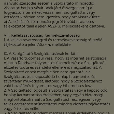
irányuló szerződés esetén a Szolgáltató mindaddig
visszatarthatja a Vásárlónak járó összeget, amíg a
fogyasztó a terméket vissza nem szolgáltatta, vagy
kétséget kizáróan nem igazolta, hogy azt visszaküldte.
e) Az elállási és felmondási jogról további részletes
tájékoztatót talál a jelen ÁSZF 3. mellékleteként csatolva.
VIII. Kellékszavatosság, termékszavatosság
1. A kellékszavatosságról és termékszavatosságról szóló
tájékoztató a jelen ÁSZF 4. melléklete.
IX. A Szolgáltató Szolgáltatásának korlátai
1. A Vásárló tudomásul veszi, hogy az internet sajátosságai
miatt a Rendszer folyamatos üzemeltetése a Szolgáltató
előzetes tudta és szándéka ellenére is megszakadhat. A
Szolgáltató ennek megfelelően nem garantálja a
Szolgáltatás és a kapcsolódó honlap hibamentes és
zavartalan működését, illetőleg hogy a Szolgáltatáshoz
való hozzáférés folyamatos vagy hibamentes lesz.
2. A Szolgáltató jogosult a Szolgáltatás vagy a kapcsolódó
honlap karbantartása érdekében, vagy egyéb biztonsági
megfontolások miatt a Szolgáltatást részlegesen vagy
teljes egészében szüneteltetni minden előzetes tájékoztatás
vagy értesítés nélkül.
3. A Szolgáltató mindent megtesz annak érdekében, hogy a