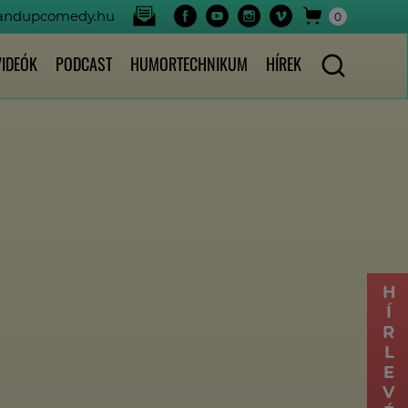
tandupcomedy.hu
0
VIDEÓK
PODCAST
HUMORTECHNIKUM
HÍREK
HÍRLEVÉL