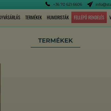
+36 70 621 6606
info@s
GYVÁSÁRLÁS
TERMÉKEK
HUMORISTÁK
FELLÉPŐ RENDELÉS
TERMÉKEK