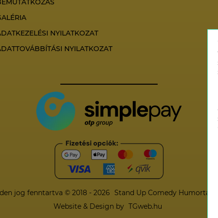
BEMUTATKOZÁS
GALÉRIA
ADATKEZELÉSI NYILATKOZAT
ADATTOVÁBBÍTÁSI NYILATKOZAT
den jog fenntartva © 2018 - 2026
Stand Up Comedy Humortársu
Website & Design by
TGweb.hu