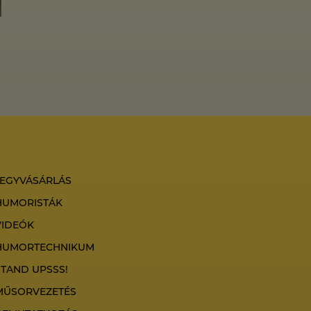
JEGYVÁSÁRLÁS
HUMORISTÁK
VIDEÓK
HUMORTECHNIKUM
STAND UPSSS!
MŰSORVEZETÉS