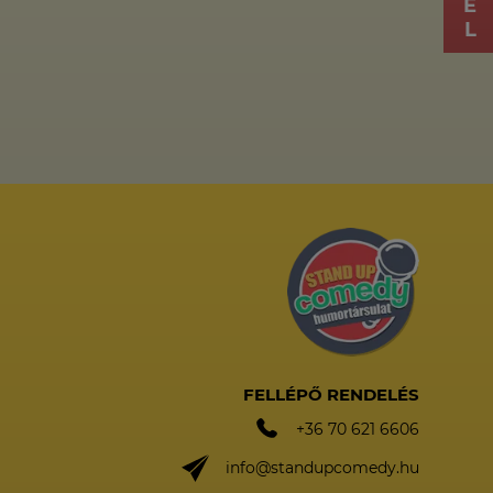
FELLÉPŐ RENDELÉS
+36 70 621 6606
info@standupcomedy.hu