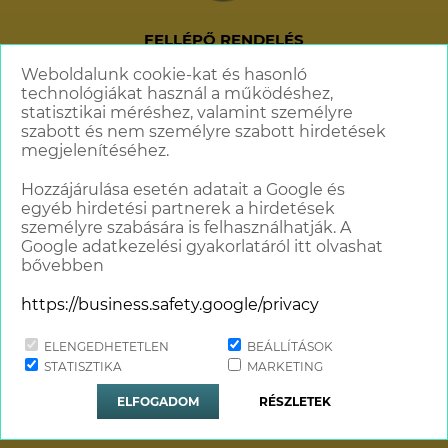
FELLÉPŐ RENDELÉS
+36 70 621 6606
Weboldalunk cookie-kat és hasonló
technológiákat használ a működéshez,
info@standupcomedy.hu
statisztikai méréshez, valamint személyre
szabott és nem személyre szabott hirdetések
megjelenítéséhez.
Hozzájárulása esetén adatait a Google és
egyéb hirdetési partnerek a hirdetések
személyre szabására is felhasználhatják. A
Google adatkezelési gyakorlatáról itt olvashat
bővebben
https://business.safety.google/privacy
ELENGEDHETETLEN
BEÁLLÍTÁSOK
Minden jog fenntartva © 2018 - 2026
STATISZTIKA
MARKETING
Stand Up Comedy Humortársulat
ELFOGADOM
RÉSZLETEK
Website & Design by
TGweb.hu