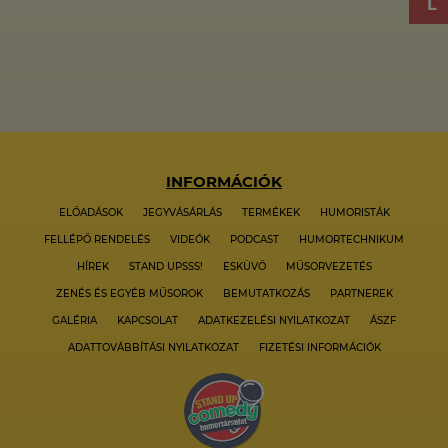
INFORMÁCIÓK
ELŐADÁSOK
JEGYVÁSÁRLÁS
TERMÉKEK
HUMORISTÁK
FELLÉPŐ RENDELÉS
VIDEÓK
PODCAST
HUMORTECHNIKUM
HÍREK
STAND UPSSS!
ESKÜVŐ
MŰSORVEZETÉS
ZENÉS ÉS EGYÉB MŰSOROK
BEMUTATKOZÁS
PARTNEREK
GALÉRIA
KAPCSOLAT
ADATKEZELÉSI NYILATKOZAT
ÁSZF
ADATTOVÁBBÍTÁSI NYILATKOZAT
FIZETÉSI INFORMÁCIÓK