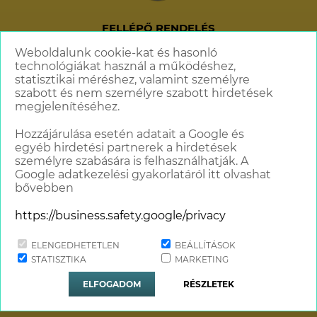
FELLÉPŐ RENDELÉS
+36 70 621 6606
Weboldalunk cookie-kat és hasonló
technológiákat használ a működéshez,
info@standupcomedy.hu
statisztikai méréshez, valamint személyre
szabott és nem személyre szabott hirdetések
megjelenítéséhez.
Hozzájárulása esetén adatait a Google és
egyéb hirdetési partnerek a hirdetések
személyre szabására is felhasználhatják. A
Google adatkezelési gyakorlatáról itt olvashat
bővebben
https://business.safety.google/privacy
ELENGEDHETETLEN
BEÁLLÍTÁSOK
Minden jog fenntartva © 2018 - 2026
STATISZTIKA
MARKETING
Stand Up Comedy Humortársulat
ELFOGADOM
RÉSZLETEK
Website & Design by
TGweb.hu