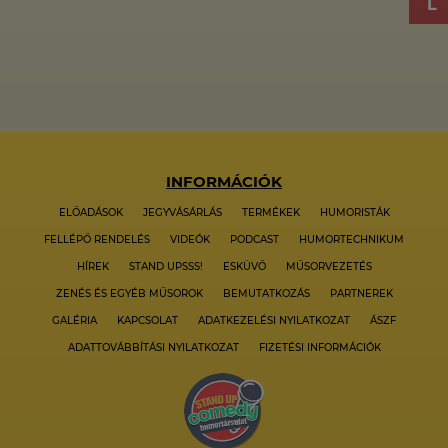
INFORMÁCIÓK
ELŐADÁSOK
JEGYVÁSÁRLÁS
TERMÉKEK
HUMORISTÁK
FELLÉPŐ RENDELÉS
VIDEÓK
PODCAST
HUMORTECHNIKUM
HÍREK
STAND UPSSS!
ESKÜVŐ
MŰSORVEZETÉS
ZENÉS ÉS EGYÉB MŰSOROK
BEMUTATKOZÁS
PARTNEREK
GALÉRIA
KAPCSOLAT
ADATKEZELÉSI NYILATKOZAT
ÁSZF
ADATTOVÁBBÍTÁSI NYILATKOZAT
FIZETÉSI INFORMÁCIÓK