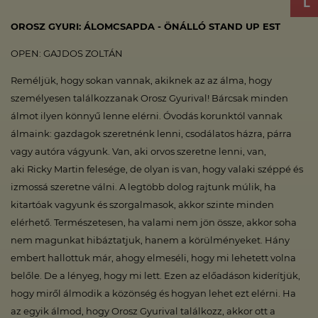
OROSZ GYURI: ÁLOMCSAPDA - ÖNÁLLÓ STAND UP EST
OPEN: GAJDOS ZOLTÁN
Reméljük, hogy sokan vannak, akiknek az az álma, hogy
személyesen találkozzanak Orosz Gyurival! Bárcsak minden
álmot ilyen könnyű lenne elérni. Óvodás korunktól vannak
álmaink: gazdagok szeretnénk lenni, csodálatos házra, párra
vagy autóra vágyunk. Van, aki orvos szeretne lenni, van,
aki Ricky Martin felesége, de olyan is van, hogy valaki széppé és
izmossá szeretne válni. A legtöbb dolog rajtunk múlik, ha
kitartóak vagyunk és szorgalmasok, akkor szinte minden
elérhető. Természetesen, ha valami nem jön össze, akkor soha
nem magunkat hibáztatjuk, hanem a körülményeket. Hány
embert hallottuk már, ahogy elmeséli, hogy mi lehetett volna
belőle. De a lényeg, hogy mi lett. Ezen az előadáson kiderítjük,
hogy miről álmodik a közönség és hogyan lehet ezt elérni. Ha
az egyik álmod, hogy Orosz Gyurival találkozz, akkor ott a