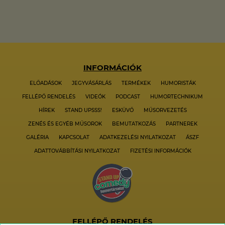
INFORMÁCIÓK
ELŐADÁSOK
JEGYVÁSÁRLÁS
TERMÉKEK
HUMORISTÁK
FELLÉPŐ RENDELÉS
VIDEÓK
PODCAST
HUMORTECHNIKUM
HÍREK
STAND UPSSS!
ESKÜVŐ
MŰSORVEZETÉS
ZENÉS ÉS EGYÉB MŰSOROK
BEMUTATKOZÁS
PARTNEREK
GALÉRIA
KAPCSOLAT
ADATKEZELÉSI NYILATKOZAT
ÁSZF
ADATTOVÁBBÍTÁSI NYILATKOZAT
FIZETÉSI INFORMÁCIÓK
FELLÉPŐ RENDELÉS