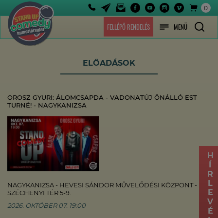
0
FELLÉPŐ RENDELÉS
MENÜ
ELŐADÁSOK
OROSZ GYURI: ÁLOMCSAPDA - VADONATÚJ ÖNÁLLÓ EST
TURNÉ! - NAGYKANIZSA
HÍRLEVÉL
NAGYKANIZSA - HEVESI SÁNDOR MŰVELŐDÉSI KÖZPONT -
SZÉCHENYI TÉR 5-9.
2026. OKTÓBER 07. 19:00