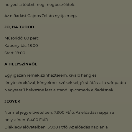
helyed, a többit meg megbeszélitek.
Az előadást Gajdos Zoltán nyitja meg
.
JÓ, HA TUDOD
Műsoridő: 80 perc
Kapunyitás: 18:00
Start: 19:00
A HELYSZÍNRŐL
Egy igazán remek színházterem, kíváló hang és
fénytechnikával, kényelmes székekkel, jó rálátással a színpadra.
Nagyszerű helyszíne lesz a stand up comedy előadásnak.
JEGYEK
Normál jegy elővételben: 7.900 Ft/fő. Az előadás napján a
helyszínen: 8.400 Ft/fő.
Diákjegy elővételben: 5.900 Ft/fő. Az előadás napján a