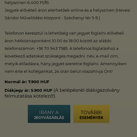
helyszínen 6.400 Ft/fő.
Jegyek elővételi áron elérhetőek online és a helyszínen (Hevesi
Sándor Művelődési Központ - Széchenyi tér 5-9.)
Telefonon keresztül is lehetőség van jegyet foglalni elővételi
áron hétköznaponként 10:00 és 18:00 között az alábbi
telefonszámon: +36 70 943 7585. A telefonos foglaláshoz a
következő adatokat szükséges megadni: név, e-mail cím,
melyik előadásra, hány jegyet szeretne foglalni. Amennyiben
nem érte el kollégánkat, 24 órán belül visszahívja Önt!
Normál ár: 7.900 HUF
(A belépésnél diákigazolvány
Diákjegy ár: 5.900 HUF
felmutatása kötelező!)
IRÁNY A
TOVÁBBI
JEGYVÁSÁRLÁS
ESEMÉNYEK