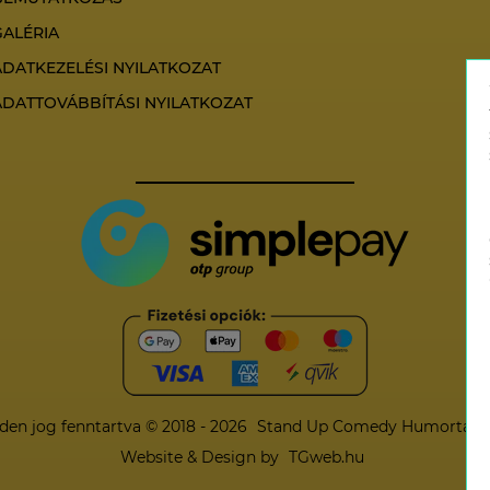
GALÉRIA
ADATKEZELÉSI NYILATKOZAT
ADATTOVÁBBÍTÁSI NYILATKOZAT
den jog fenntartva © 2018 - 2026
Stand Up Comedy Humortársu
Website & Design by
TGweb.hu