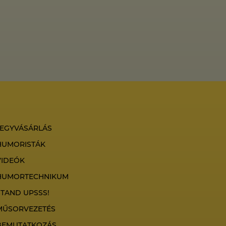
JEGYVÁSÁRLÁS
HUMORISTÁK
VIDEÓK
HUMORTECHNIKUM
STAND UPSSS!
MŰSORVEZETÉS
BEMUTATKOZÁS