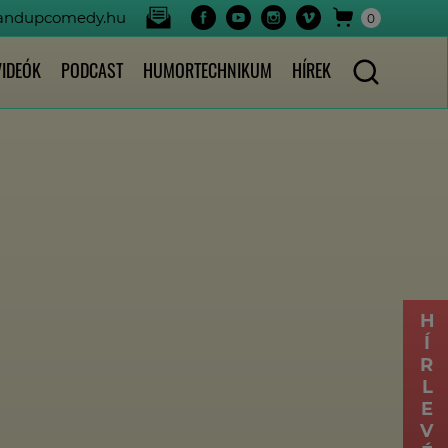
tandupcomedy.hu
0
VIDEÓK
PODCAST
HUMORTECHNIKUM
HÍREK
HÍRLEVÉL