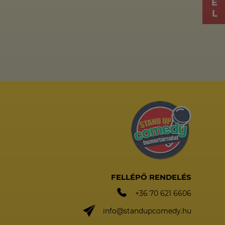
FELLÉPŐ RENDELÉS
+36 70 621 6606
info@standupcomedy.hu