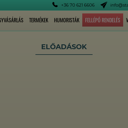
+36 70 621 6606
info@s
GYVÁSÁRLÁS
TERMÉKEK
HUMORISTÁK
FELLÉPŐ RENDELÉS
ELŐADÁSOK