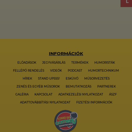
INFORMÁCIÓK
ELŐADÁSOK
JEGYVÁSÁRLÁS
TERMÉKEK
HUMORISTÁK
FELLÉPŐ RENDELÉS
VIDEÓK
PODCAST
HUMORTECHNIKUM
HÍREK
STAND UPSSS!
ESKÜVŐ
MŰSORVEZETÉS
ZENÉS ÉS EGYÉB MŰSOROK
BEMUTATKOZÁS
PARTNEREK
GALÉRIA
KAPCSOLAT
ADATKEZELÉSI NYILATKOZAT
ÁSZF
ADATTOVÁBBÍTÁSI NYILATKOZAT
FIZETÉSI INFORMÁCIÓK