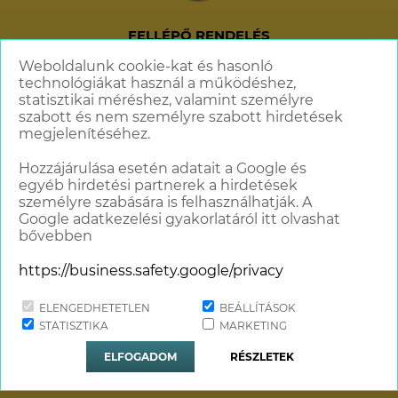
FELLÉPŐ RENDELÉS
+36 70 621 6606
Weboldalunk cookie-kat és hasonló
technológiákat használ a működéshez,
info@standupcomedy.hu
statisztikai méréshez, valamint személyre
szabott és nem személyre szabott hirdetések
megjelenítéséhez.
Hozzájárulása esetén adatait a Google és
egyéb hirdetési partnerek a hirdetések
személyre szabására is felhasználhatják. A
Google adatkezelési gyakorlatáról itt olvashat
bővebben
https://business.safety.google/privacy
ELENGEDHETETLEN
BEÁLLÍTÁSOK
Minden jog fenntartva © 2018 - 2026
STATISZTIKA
MARKETING
Stand Up Comedy Humortársulat
ELFOGADOM
RÉSZLETEK
Website & Design by
TGweb.hu