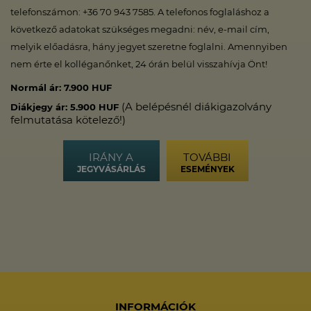
telefonszámon: +36 70 943 7585. A telefonos foglaláshoz a
következő adatokat szükséges megadni: név, e-mail cím,
melyik előadásra, hány jegyet szeretne foglalni. Amennyiben
nem érte el kolléganőnket, 24 órán belül visszahívja Önt!
Normál ár: 7.900 HUF
(A belépésnél diákigazolvány
Diákjegy ár: 5.900 HUF
felmutatása kötelező!)
IRÁNY A
TOVÁBBI
JEGYVÁSÁRLÁS
ESEMÉNYEK
INFORMÁCIÓK