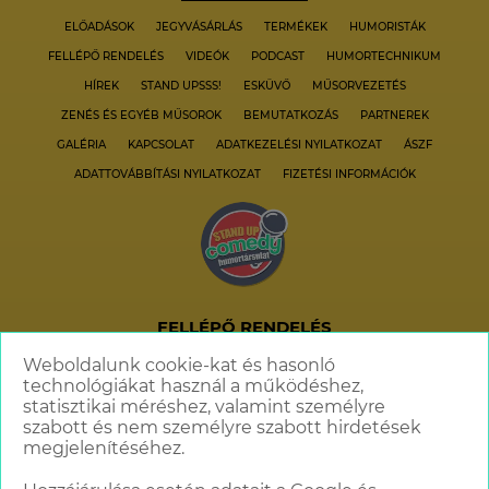
ELŐADÁSOK
JEGYVÁSÁRLÁS
TERMÉKEK
HUMORISTÁK
FELLÉPŐ RENDELÉS
VIDEÓK
PODCAST
HUMORTECHNIKUM
HÍREK
STAND UPSSS!
ESKÜVŐ
MŰSORVEZETÉS
ZENÉS ÉS EGYÉB MŰSOROK
BEMUTATKOZÁS
PARTNEREK
GALÉRIA
KAPCSOLAT
ADATKEZELÉSI NYILATKOZAT
ÁSZF
ADATTOVÁBBÍTÁSI NYILATKOZAT
FIZETÉSI INFORMÁCIÓK
FELLÉPŐ RENDELÉS
+36 70 621 6606
Weboldalunk cookie-kat és hasonló
technológiákat használ a működéshez,
info@standupcomedy.hu
statisztikai méréshez, valamint személyre
szabott és nem személyre szabott hirdetések
megjelenítéséhez.