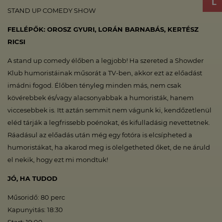
STAND UP COMEDY SHOW
FELLÉPŐK: OROSZ GYURI, LORÁN BARNABÁS, KERTÉSZ
RICSI
A stand up comedy élőben a legjobb! Ha szereted a Showder
Klub humoristáinak műsorát a TV-ben, akkor ezt az előadást
imádni fogod. Élőben tényleg minden más, nem csak
kövérebbek és/vagy alacsonyabbak a humoristák, hanem
viccesebbek is. Itt aztán semmit nem vágunk ki, kendőzetlenül
eléd tárják a legfrissebb poénokat, és kifulladásig nevettetnek.
Ráadásul az előadás után még egy fotóra is elcsípheted a
humoristákat, ha akarod meg is ölelgetheted őket, de ne áruld
el nekik, hogy ezt mi mondtuk!
JÓ, HA TUDOD
Műsoridő: 80 perc
Kapunyitás: 18:30