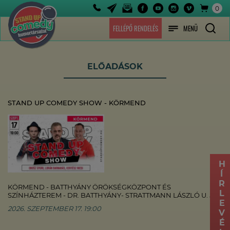
0
FELLÉPŐ RENDELÉS
MENÜ
ELŐADÁSOK
STAND UP COMEDY SHOW - KÖRMEND
HÍRLEVÉL
KÖRMEND - BATTHYÁNY ÖRÖKSÉGKÖZPONT ÉS
SZÍNHÁZTEREM - DR. BATTHYÁNY- STRATTMANN LÁSZLÓ U. 5.
2026. SZEPTEMBER 17. 19:00