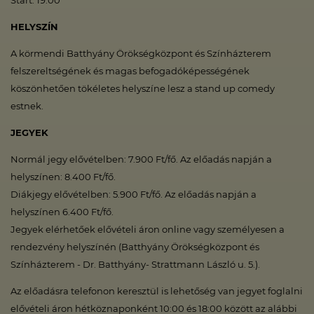
Start: 19:00
HELYSZÍN
A körmendi Batthyány Örökségközpont és Színházterem
felszereltségének és magas befogadóképességének
köszönhetően tökéletes helyszíne lesz a stand up comedy
estnek.
JEGYEK
Normál jegy elővételben: 7.900 Ft/fő. Az előadás napján a
helyszínen: 8.400 Ft/fő.
Diákjegy elővételben: 5.900 Ft/fő. Az előadás napján a
helyszínen 6.400 Ft/fő.
Jegyek elérhetőek elővételi áron online vagy személyesen a
rendezvény helyszínén (Batthyány Örökségközpont és
Színházterem - Dr. Batthyány- Strattmann László u. 5.).
Az előadásra telefonon keresztül is lehetőség van jegyet foglalni
elővételi áron hétköznaponként 10:00 és 18:00 között az alábbi