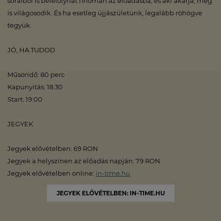
soraiból is belefolyhat finoman az előadásba, és aki akarja, meg
is világosodik. És ha esetleg újjászületünk, legalább röhögve
tegyük.
JÓ, HA TUDOD
Műsoridő: 80 perc
Kapunyitás: 18:30
Start: 19:00
JEGYEK
Jegyek elővételben: 69 RON
Jegyek a helyszínen az előadás napján: 79 RON
Jegyek elővételben online:
in-time.hu
JEGYEK ELŐVÉTELBEN: IN-TIME.HU