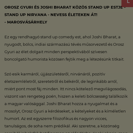
OROSZ GYURI ÉS JOSHI BHARAT KÖZÖS STAND UP ESTJE -
STAND UP NIRVANA - NEVESS ÉLETEKEN ÁT!
- MAROSVÁSÁRHELY
Ez egy rendhagyó stand up comedy est, ahol Joshi Bharat, a
nyugodt, bölcs, indiai származású tévés műsorvezető és Orosz
Gyuri az élet dolgait minden perspektívából szívesen
boncolgató humorista közösen fejtik meg a létezésünk titkait.
Szó esik karmáról, újjászületésről, nirvánáról, pozitív
életszemléletről, szeretetről és békéről, de leginkább arról,
miért pont most fáj minden. Itt nincs kötelező megvilágosodás,
viszont van rengeteg poén, hiszen a keleti bölcsesség találkozik
a magyar valósággal. Joshi Bharat hozza a nyugalmat és a
mosolyt, Orosz Gyuri a kérdéseket, a kételyeket és a kíméletlen
humort. Az est egyszerre filozofikus és nagyon vicces,
tanulságos, de soha nem prédikál. Aki szeretne, a közönség