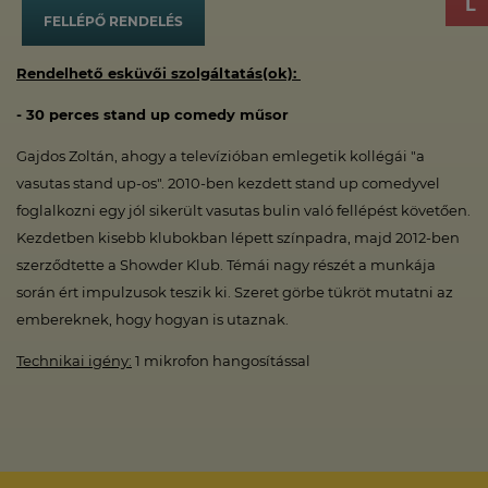
FELLÉPŐ RENDELÉS
Rendelhető esküvői szolgáltatás(ok):
- 30 perces stand up comedy műsor
Gajdos Zoltán, ahogy a televízióban emlegetik kollégái "a
vasutas stand up-os". 2010-ben kezdett stand up comedyvel
foglalkozni egy jól sikerült vasutas bulin való fellépést követően.
Kezdetben kisebb klubokban lépett színpadra, majd 2012-ben
szerződtette a Showder Klub. Témái nagy részét a munkája
során ért impulzusok teszik ki. Szeret görbe tükröt mutatni az
embereknek, hogy hogyan is utaznak.
Technikai igény:
1 mikrofon hangosítással