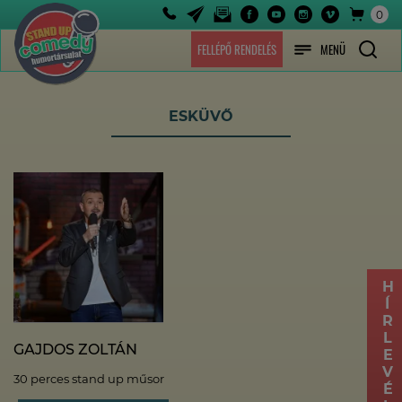
0
FELLÉPŐ RENDELÉS
MENÜ
ESKÜVŐ
HÍRLEVÉL
GAJDOS ZOLTÁN
30 perces stand up műsor