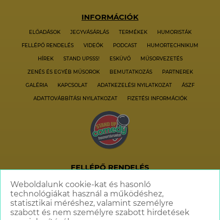
INFORMÁCIÓK
ELŐADÁSOK
JEGYVÁSÁRLÁS
TERMÉKEK
HUMORISTÁK
FELLÉPŐ RENDELÉS
VIDEÓK
PODCAST
HUMORTECHNIKUM
HÍREK
STAND UPSSS!
ESKÜVŐ
MŰSORVEZETÉS
ZENÉS ÉS EGYÉB MŰSOROK
BEMUTATKOZÁS
PARTNEREK
GALÉRIA
KAPCSOLAT
ADATKEZELÉSI NYILATKOZAT
ÁSZF
ADATTOVÁBBÍTÁSI NYILATKOZAT
FIZETÉSI INFORMÁCIÓK
FELLÉPŐ RENDELÉS
+36 70 621 6606
Weboldalunk cookie-kat és hasonló
technológiákat használ a működéshez,
info@standupcomedy.hu
statisztikai méréshez, valamint személyre
szabott és nem személyre szabott hirdetések