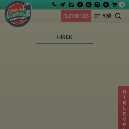
0
FELLÉPŐ RENDELÉS
MENÜ
HÍREK
HÍRLEVÉL