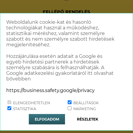
FELLÉPŐ RENDELÉS
+36 70 621 6606
Weboldalunk cookie-kat és hasonló
technológiákat használ a működéshez,
info@standupcomedy.hu
statisztikai méréshez, valamint személyre
szabott és nem személyre szabott hirdetések
megjelenítéséhez.
Hozzájárulása esetén adatait a Google és
egyéb hirdetési partnerek a hirdetések
személyre szabására is felhasználhatják. A
Google adatkezelési gyakorlatáról itt olvashat
bővebben
https://business.safety.google/privacy
ELENGEDHETETLEN
BEÁLLÍTÁSOK
Minden jog fenntartva © 2018 - 2026
STATISZTIKA
MARKETING
Stand Up Comedy Humortársulat
ELFOGADOM
RÉSZLETEK
Website & Design by
TGweb.hu