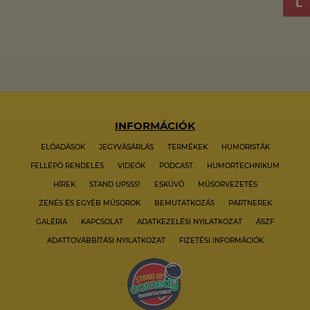
INFORMÁCIÓK
ELŐADÁSOK
JEGYVÁSÁRLÁS
TERMÉKEK
HUMORISTÁK
FELLÉPŐ RENDELÉS
VIDEÓK
PODCAST
HUMORTECHNIKUM
HÍREK
STAND UPSSS!
ESKÜVŐ
MŰSORVEZETÉS
ZENÉS ÉS EGYÉB MŰSOROK
BEMUTATKOZÁS
PARTNEREK
GALÉRIA
KAPCSOLAT
ADATKEZELÉSI NYILATKOZAT
ÁSZF
ADATTOVÁBBÍTÁSI NYILATKOZAT
FIZETÉSI INFORMÁCIÓK